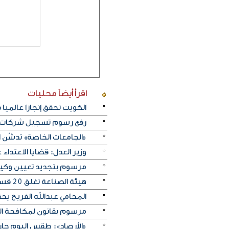
اقرأ أيضاً
محليات
الكويت تحقق إنجازا عالميا في بينالي fiap الدولي للتصو
رفع رسوم تسجيل شركات نظ
«الجامعات الخاصة» تدشّن 
وزير العدل: قضايا الاعتداء على النفس تنخفض .2
مرسوم بتجديد تعيين وكيل وزا
هيئة الصناعة تغلق 20 قسيمة صناعية لارتكابها مخالفات متنوعة
المحامي عبدالله الفريح يح
مرسوم بقانون لمكافحة التستر التجاري: الحبس
«الأرصاد»: طقس اليوم حار 