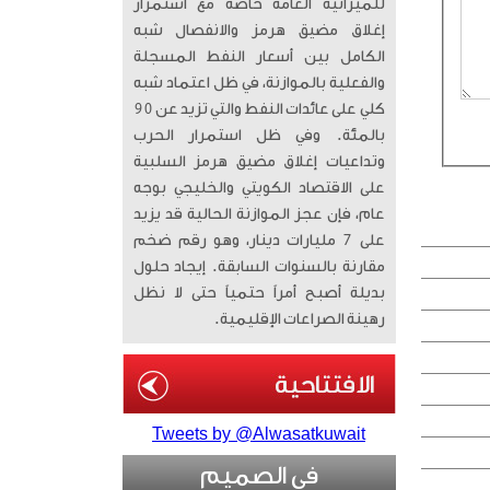
للميزانية العامة خاصة مع استمرار
إغلاق مضيق هرمز والانفصال شبه
الكامل بين أسعار النفط المسجلة
والفعلية بالموازنة، في ظل اعتماد شبه
كلي على عائدات النفط والتي تزيد عن 90
بالمئة. وفي ظل استمرار الحرب
وتداعيات إغلاق مضيق هرمز السلبية
على الاقتصاد الكويتي والخليجي بوجه
عام، فإن عجز الموازنة الحالية قد يزيد
على 7 مليارات دينار، وهو رقم ضخم
مقارنة بالسنوات السابقة. إيجاد حلول
بديلة أصبح أمراً حتمياً حتى لا نظل
رهينة الصراعات الإقليمية.
Tweets by @Alwasatkuwait
في الصميم