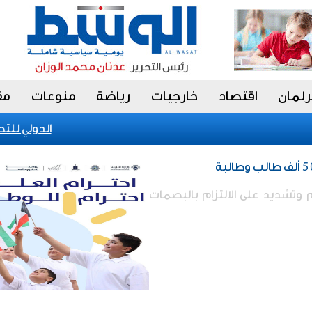
رلمان
اقتصاد
خارجيات
رياضة
منوعات
مق
الكويت تحقق إنجازا عالميا في بينالي fiap الدولي للتصوير 2026 با
م وتشديد على الالتزام بالبصمات