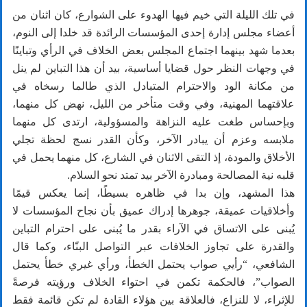
في تلك الليلة التي خيم فيها الهدوء على الشوارع، كان اثنان من
أعضاء مجلس إدارة إحدى المؤسسات الرائدة قد خلدا إلى النوم،
بعدما شهد بينهما اجتماع المجلس بعض الخلاف في الرأي وتباينًا
في وجهات النظر حول قضايا أساسية، بيد أن هذا التباين لم ينل
من مكانة الود والاحترام المتبادل الذي طالما رسخاه في
علاقتهما المهنية، وفي وقت متأخر من الليل، نهض كل منهما،
وبإحساس طغت عليه النزاهة والمسؤولية، ارتدى كل منهما
ملابسه وعزم أن يبادر الآخر، وكأن القدر نسج لحظة تجلي
الأخلاق والمودة، إذ التقى الاثنان في الشارع، كل منهما يحمل في
قلبه نية المصالحة ومبادرة الآخر بيد تمتد نحو السلام.
هذا المشهد، وإن بدا في ظاهره بسيطًا، إنما يعكس قيمًا
وأخلاقيات عميقة، جوهرها إدراك عميق بأن نجاح المؤسسات لا
يُبنى على الاتساق في الآراء بقدر ما يُبنى على احترام التباين
والقدرة على تجاوز الخلافات عبر التواصل البنّاء، وكما قال
الشافعي، “رأيي صواب يحتمل الخطأ، ورأي غيري خطأ يحتمل
الصواب”، فالحكمة تكمن في احتواء الخلاف ورؤيته فرصةً
للإثراء، لا للنزاع، فالعلاقة بين هؤلاء القادة لم تكن قائمة فقط