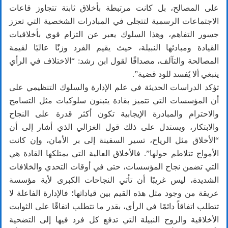
على المصالح، بل كانت مرتبطة بأخلاق ثابتة تتجاوز قاعات
الاجتماعات الرسمية لتتجلى في المبادرات الشخصية التي تعزز
جسور التفاهم، وهذا السلوك يعبر عن التزام قوي بأخلاقيات
القيادة ومبادئها النبيلة، حيث يقيم الفرد وزنًا عاليًا لقيمة
المصالحة والتآلف، مصداقًا لقول ابن رشد: “الاختلاف في الرأي
ينبغي ألا يُفسد للود قضية”.
تؤكد الدراسات الحديثة في علم الإدارة والسلوك التنظيمي على
أن المؤسسات التي تتميز بقادة يتبنون سلوكيات مثل التسامح
والاحترام والمبادرة الإيجابية تكون أكثر قدرة على النجاح
والابتكار، ويستدل على ذلك قول الغزالي الذي أشار إلى أن
“الأخلاق مثل الرياح، تسير السفينة إلى بر الأمان، وإن كانت
الأمواج تتلاطم حولها”. فالأخلاق العالية التي يمتلكها القادة هي
التي تضمن نجاح المؤسسات، حتى في أوقات التحدي والخلافات
الشديدة، ليس غريبًا أن تأتي النجاحات الكبرى لأية مؤسسة
عريقة من وجود مثل هذه القيم بين قياداتها؛ فالإدارة الفاعلة لا
تتطلب اتفاقاً دائمًا في الرأي، بقدر ما تتطلب اتفاقًا على الثوابت
الأخلاقية والروح النبيلة التي تدفع كل فرد فيها إلى التضحية