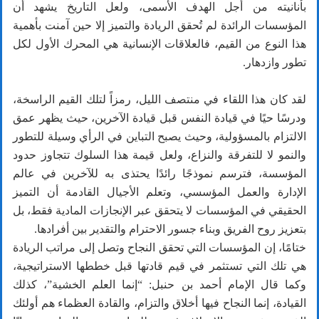
بأنانيته من أجل الهدف الأسمى، ولعل التاريخ يشهد أن
المؤسسات الرائدة لم تُحقق الريادة والتميز إلا حين آمنت بأهمية
هذا النوع من القيم، فالعلاقات الإنسانية هي المحرك الأول لكل
تطور وازدهار.
لقد كان هذا اللقاء في منتصف الليل، رمزاً لتلك القيم الراسخة،
ودرسًا حيًا في قيادة النفس قبل قيادة الآخرين، حيث يظهر عمق
الالتزام بالمسؤولية، وحيث يصبح التباين في الرأي وسيلة للتطور
والنمو لا للتفرقة والنزاع، ولعل قيمة هذا السلوك تتجاوز حدود
المؤسسة، فترسم نموذجًا رائدًا يحتذى به للآخرين في عالم
الإدارة والعمل المؤسسي، وتعلم الأجيال القادمة أن التميز
الحقيقي في المؤسسات لا يتحقق عبر الإنجازات المادية فقط، بل
بتعزيز روح الفريق وبناء جسور الاحترام والتقدير بين أفرادها.
ختامًا، إن المؤسسات التي تحقق النجاح وتصل إلى مراتب الريادة
هي تلك التي تستثمر في قيم قادتها قبل خططها الاستراتيجية،
وكما قال الإمام أحمد بن حنبل: “إنما العلم الخشية”، كذلك
القيادة، إنما النجاح فيها أخلاق والتزام، والقادة العظماء هم أولئك