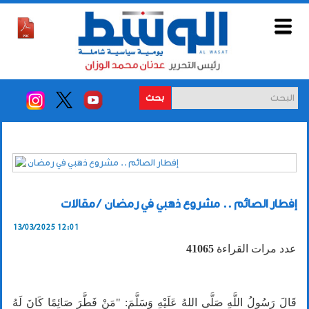
بحث
مقالات / ‎ إفطار الصائم .. مشروع ذهبي في رمضان
13/03/2025 12:01
عدد مرات القراءة
41065
‎قَالَ رَسُولُ اللَّهِ صَلَّى اللهُ عَلَيْهِ وَسَلَّمَ: "مَنْ فَطَّرَ صَائِمًا كَانَ لَهُ