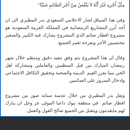
مِثْلُ أَجْرِهِ غَيْرَ أَنَّهُ لاَ يَنْقُصُ مِنْ أَجْرِ الصَّائِمِ شَيْئًا"
وفي هذا السياق اشار الاعلامي السعودي بدر المطيري الى ان
أحد أبرز المشاريع الرمضانية في المملكة العربية السعودية هو
مشروع افطار صائم الذي المشروع يشارك فيه الكبير والصغير
محتسبين الأجر وبفرحة تغمر الجميع.
‎وقال ان هذا المشروع يتم وفق تنفيذ دقيق ومنظم خلال شهر
رمضان المبارك من قبل المنظمين والعاملين ومشاركه اهل
الحي مما يعزز القيم الدينيه والصحية وتحقيق التكافل الاجتماعي
وادخال السرور على الصائمين
‎ونقل بدر المطيري من خلال عدسة سنابه صور من مشروع
افطار صائم في منطقة تبوك داعيا المولى عز وجل ان يبارك
لهم مايقدمون ويتقبل من الجميع صالح القول والعمل.