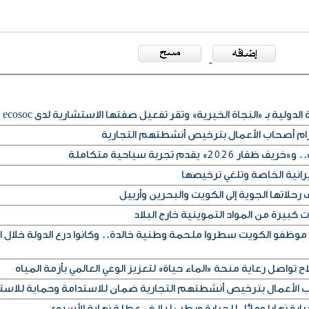
لدولية بـ «النجاة الخيرية» وتقر تفعيل صفتها الاستشارية لدى ecosoc
تزام أصحاب الأعمال بترخيص أنشطتهم التجارية
» يقدم تجربة سياحية متكاملة
يرانية الخاصة وتلغي ترخيصها
حلاتها الجوية إلى الكويت والبحرين وأربيل
كبيرة من المواد التموينية خارج البلاد
 موظفو الكويت سطروا ملحمة وطنية خالدة.. وكانوا درع الدولة خلال ا
ح تواصل رعاية منحة «الماء حياة» لتعزيز الوعي العالمي بأزمة المياه
اب الأعمال بترخيص أنشطتهم التجارية ضمان للاستدامة وحماية للاست
رة نهارا ومائل للحرارة ورطب ليلا في عطلة نهاية الأسبوع