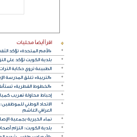
اقرأ أيضاً
محليات
«الأمم المتحدة» تؤكد الثقة ا
بلدية الكويت تؤكد على ال
الطبيعة تروي حكاية التراث.. و«خريف ظفار 2026
«التربية» تغلق المدرسة الإ
«الخطوط القطرية» تستأنف ر
إحباط محاولة تهريب كميات 
الاتحاد الوطني للموظفين:
العراقي الغاشم
نماء الخيرية بجمعية الإصلا
بلدية الكويت: التزام أصح
«الأرصاد»: طقس شديد الحرا