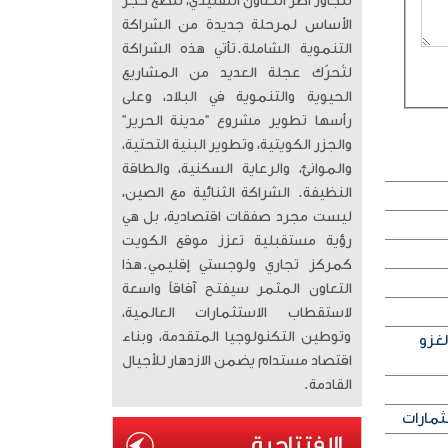
تتجاوز أطر التعاون التقليدي، لتضع حجر
الأساس لمرحلة جديدة من الشراكة
التنموية الشاملة. ​تأتي هذه الشراكة
لتُحرّك عجلة العديد من المشاريع
الحيوية والتنموية في البلاد، وعلى
رأسها تطوير مشروع “مدينة الحرير”
والجزر الكويتية، وتطوير البنية التحتية،
والموانئ، والرعاية السكنية، والطاقة
النظيفة. الشراكة الثنائية مع الصين،
ليست مجرد صفقات اقتصادية، بل هي
رؤية مستقبلية تعزز موقع الكويت
كمركز تجاري ولوجستي إقليمي. ​هذا
التعاون المثمر سيفتح آفاقاً واسعة
لاستقطاب الاستثمارات العالمية،
وتوطين التكنولوجيا المتقدمة، وبناء
لغزو
اقتصاد مستدام يضمن الازدهار للأجيال
القادمة.
ثمارات