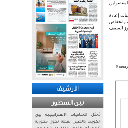
المفصولين
بات إعادة
ة وانخفاض
وز السقف
دود: 0
الأرشيف
بين السطور
تُمثّل الاتفاقيات الاستراتيجية بين
الكويت والصين نقطة تحول محورية