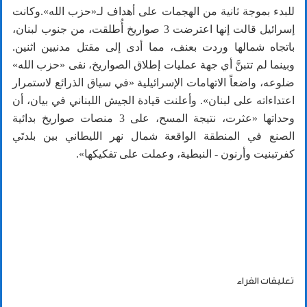
للبدء بموجة ثانية من الهجمات‬ على أهداف لـ«حزب الله».وكانت
إسرائيل قالت إنها اعترضت 3 صواريخ أُطلقت، من جنوب لبنان،
باتجاه شمالها وردت بعنف، مما أدى إلى مقتل مدنيين اثنين.
وبينما لم تتبنَّ أي جهة عمليات إطلاق الصواريخ، نفى «حزب الله»
ضلوعه، واضعاً الاتهامات الإسرائيلية «في سياق الذرائع لاستمرار
اعتداءاته على ‏لبنان». وأعلنت قيادة الجيش اللبناني في بيان، أن
وحداتها «عثرت، نتيجة المسح، على 3 منصات صواريخ بدائية
الصنع في المنطقة الواقعة شمال نهر الليطاني بين بلدتَي
كفرتبنيت وأرنون - النبطية، وعملت على تفكيكها».
تعليقات القراء