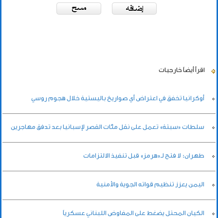
اقرأ أيضاً
خارجيات
أوكرانيا تخفق في اعتراض أي صواريخ باليستية خلال هجوم روسي
سلطات «سبتة» تعمل على نقل مئات القصر لإسبانيا بعد تدفق مهاجرين
طهران: لا فتح لـ«هرمز» قبل تنفيذ الالتزامات
اليمن يعزز تنظيم قواته الجوية والأمنية
الكيان المحتل يضغط على المفاوض اللبناني عسكرياً