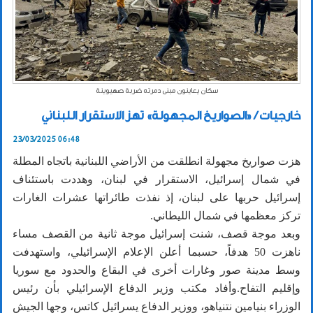
سكان يعاينون مبنى دمرته ضربة صهيوينة
خارجيات / «الصواريخ المجهولة» تهز الاستقرار اللبناني
23/03/2025 06:48
هزت صواريخ مجهولة انطلقت من الأراضي اللبنانية باتجاه المطلة
في شمال إسرائيل، الاستقرار في لبنان، وهددت باستئناف
إسرائيل حربها على لبنان، إذ نفذت طائراتها عشرات الغارات
تركز معظمها في شمال الليطاني.
وبعد موجة قصف، شنت إسرائيل موجة ثانية من القصف مساء
ناهزت 50 هدفاً، حسبما أعلن الإعلام الإسرائيلي، واستهدفت
وسط مدينة صور وغارات أخرى في البقاع والحدود مع سوريا
وإقليم التفاح.وأفاد مكتب وزير الدفاع الإسرائيلي بأن رئيس
الوزراء بنيامين نتنياهو، ووزير الدفاع يسرائيل كاتس، وجها الجيش