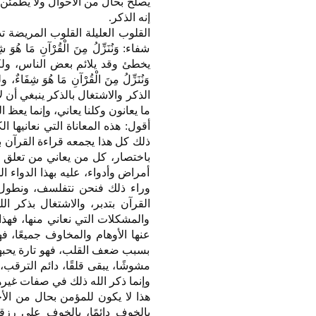
يصلح بحال من الأحوال ولا يطمئن إ
إنه الذكر.
القلوب العليلة القلوب المريضة تد
يخطئ وقد يلائم بعض الناس، ولكنه
وَنُنَزِّلُ مِنَ الْقُرْآنِ مَا هُو
الذكر والاشتغال بالذكر ينبغي أن 
ما يعانون وكلنا يعاني، وإنما يعظ 
أقول: هذه المعاناة التي نعانيها 
ذلك كل هذا يجمعه قراءة القرآن ب
باختصار، كل من يعاني من تعلق ا
أمراض وأدواء، عليه بهذا الدواء 
وراء ذلك فنحن نتفلسف، ونطول 
القرآن بتدبر، والاشتغال بذكر ال
والمشكلات التي نعاني منها، فهذا
عنها الأوهام والمخاوف جميعًا، 
بسبب ضعف القلب، فهو تارة يحبهم 
مشوشًا، يبقى قلقًا، دائم الترقب،
وإنما ذكر الله ذلك في صفات غيرهم من المن
هذا لا يكون للمؤمن بحال من الأ
بالخوف دائمًا، بالخوف على ر