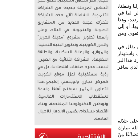
تتجاوز أطر التعاون التقليدي، لتضع حجر
ا وتنقلنا،
الأساس لمرحلة جديدة من الشراكة
طن لما في
التنموية الشاملة. ​تأتي هذه الشراكة
دده، وهذا
لتُحرّك عجلة العديد من المشاريع
ا، أو إلى
الحيوية والتنموية في البلاد، وعلى
لتقوى ومن
رأسها تطوير مشروع “مدينة الحرير”
والجزر الكويتية، وتطوير البنية التحتية،
ي يقال في
والموانئ، والرعاية السكنية، والطاقة
 واستهتار
النظيفة. الشراكة الثنائية مع الصين،
 هذا البر
الذي سافر
ليست مجرد صفقات اقتصادية، بل هي
رؤية مستقبلية تعزز موقع الكويت
كمركز تجاري ولوجستي إقليمي. ​هذا
التعاون المثمر سيفتح آفاقاً واسعة
لاستقطاب الاستثمارات العالمية،
وتوطين التكنولوجيا المتقدمة، وبناء
اقتصاد مستدام يضمن الازدهار للأجيال
القادمة.
على جلاله
له -تبارك
َدِّعًا مِنْ