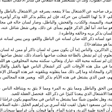
أعمال القلوب، ولك أن تستحضر هذه المعاني في سائر الأعمال القلبية
يصرف صاحبه عن الاشتغال بما لا ينفعه، يصرفه عن الاشتغال بالباطل وال
كلم، لا بدّ لهذا اللسان من حركة، فإن لم يتكلم بذكر الله وذكر أوامره
لغيبة، والنميمة، والكذب، والفحش، والباطل، وصار لسان حاله في مجا
لغو ساعة، أما أهل الذكر فإنهم بمنأى عن ذلك، وفي شغل شاغل عنه، 
لسان بذكر بربه وخالقه وفاطره i.
 عود لسانه ذكر الله صان لسانه عن الباطل واللغو، ومن يبس لسانه عن
هو مشاهد»[3].
ن الذاكرين، والناس إما أن يكون ممن له لسان ذاكر أو ممن له لسان لاغ
علوم- إن لم تشغل بالطاعة شغلت صاحبها بأضداد ذلك، تشغل صاحبها 
ن لم تسكنه محبة الله -تبارك وتعالى- سكنته محبة المخلوقين، هو الل
ما في مثل هذه الأوقات التي كثر انشغال الناس فيها بالقيل والقا
رد والمجادلة وما إلى ذلك مما ينقلونه ويتلقونه عبر هذه الوسائل الإعلا
هم، فمن الذي يشتغل في هذه الأيام بذكر الله ويعمر هذه المجالس به
من الحق والباطل ومما يثق به المرء ومما لا يثق به ويتناقله الناس
 الاشتغال الذي يبعدنا كثيرًا عن ذكر الله فتحصل الغفلة للعبد.
جنة، وهل تعلمون شيئًا مما يشتغل به الناس في مجالسهم يكون غراسًا 
الذكر؟ النبي &o5018; كما في حديث ابن مسعود t يقول: لقيت ليلة أسري بي إبراهيم الخليل -عليه 
 الجنة طيبة التربة، وعذبة الماء، وأنها قيعان، وأن غراسها سبحان الل