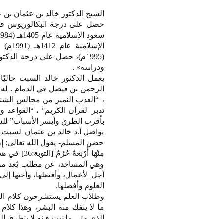
حصل على درجة البكالوريوس في أ
(1995م)، حصل على درجة الدك
ودراسة» .
يعمل الدكتور خالد السبت حاليًا 
الرحمن بن فيصل في الدمام . له ا
، “العذب النمير من مجالس الشن
تدبر القرآن الكريم” ، “القواعد 
بأقرب الطرق وأيسر الأسباب” للش
يواصل أ.د خالد بن عثمان السبت 
حصن المسلم- يقول الله تعالى: إِنَّ عِدَّةَ ا
مِنْهَا أَ
وهي المساجد، عن مطلب يُعد من 
العلوم وأفضلها.
وطلاب العلم يستشرحون كلام ال
الذي متى ما ثبت فإنه لا يتطرق إل