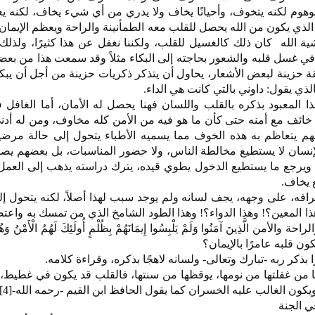
وهوم لكنه يتخوف، وأحيانًا يخاف ولا يدري من أي شيء يخاف، لكنه يع
لذي يكون من الله يحصل للقلب معه الطمأنينة والراحة ويعظم الإيمان
ة الله كان ذلك كالغسيل للقلب، ولكننا نغفل عن هذا كثيرًا، ولذل
 في غسل قلبه والشعور بحاجته إلى البكاء مثلاً وقد سمعت هذا من بع
قة حزينة لبعض الأشعار، يحاول أن يتذكر ذكريات حزينة من أجل أن يب
ذي يقول: داوني بالتي كانت هي الداء.
ذا المعبود بذكره بالقلب واللسان فهنا يحصل له الأمان، أما الغافل 
ل خائف مع أمنه حتى كأن ما هو فيه من الأمن كله مخاوف، ومن له أ
، حتى إن بعضهم يتعاظم به هذه الخوف مما يسميه الأطباء يتحول إلى حالة مر
لإنسان لا يستطيع مخالطة الناس، ولا حضور المناسبات، بل بعضهم يص
يع- ويرجع ما يستطيع الدخول يطوي قيده، يترك دراسته يذهب إلى العم
 يخاف.
فه، على وجهه، يجف لسانه ولم يوجد سبب لهذا أصلاً، لكنه يتحول إ
ا المعين؟! وهذا الدواء؟! وهذا الطود الشامخ الذي من تمسك به واعتص
 الَّذِينَ آمَنُوا وَلَمْ يَلْبِسُوا إِيمَانَهُمْ بِظُلْمٍ أُولَئِكَ لَهُمُ الْأَمْنُ وَهُم
 بذكر ربه -تبارك وتعالى- ولسانه لاهجًا بذكره، وقراءة كلامه.
ضًا من غفلتها من نومها، يوقظها من سنتها، فالقلب قد يكون في غطيط،
يكون الغالب عليه الخسران كما يقول الحافظ ابن القيم -رحمه الله-[4].
ي الجنة