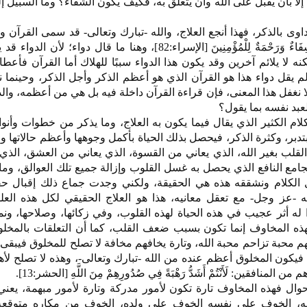
لا بأن يقبل على الله وأن يتعلق به، فكيف يكون الشفاء؟ وما السبيل إل
اوى بالذكر، فهذا أنجع العلاج، والله -تبارك وتعالى- قد سمى القرآن و
شفاء: وَنُنَزِّلُ مِنَ الْقُرْآنِ مَا هُوَ شِفَاءٌ وَرَحْمَةٌ لِلْمُؤْمِنِينَ [الإسراء:82]، وهنا ما قال
 لا يلائم آخرين وقد يكون هذا الدواء سببًا للهلاك أما القرآن فأعطاك
َ شِفَاءٌ، ولم يقل دواء هذا هو القرآن الذي هو أعظم الذكر وأجل الذكر، وحينم
لا نغفل هذا المعنى، فإن قراءة القرآن داخلة فيه بل هي من أعظمه، والذ
العبد نفسه بما يقول؟
الكلام الكثير الذي يقال فيما يكون به العلاج، وما يذكر من خطوات وأنوا
تدبر، وكثرة الذكر، فيحصل بذلك الحياة بأكمل وجوهها وأعظم حالاتها و
لقلب بغير الله، الذي يعاني من القسوة، الذي يعاني من العشق، الذي
الجامع النافع الذي يحصل به غسل القلوب وإزالة جميع تلك العوالق، وما
الكلام ونشققه هذه هي الحقيقة، ولكني وجدت جماع ذلك إقبال ح
له -عز وجل- مع تعقل معانيه، هذا هو العلاج الحقيقي لكل هذه العلل
 له أثر عجيب في هذه الحياة لهذه القلوب، وفي زكائها، وصلاحها، ونمائ
فهذه المخاوف إنما تكون بسبب ضعف القلب، كما أن التعلقات بالمخل
محبة تزاحم محبة الله، وتارة يخافهم مخافة لا تصلح للمخلوق فيبقى 
 فيكون المخلوق أعظم عنده من الله -تبارك وتعالى-، وهذه لا تصلح لأهل
افقين: لَأَنْتُمْ أَشَدُّ رَهْبَةً فِي صُدُورِهِمْ مِنَ اللَّهِ [الحشر:13].
حوال فهذه المخاوف تارة تكون لأمور مدركة وتارة لأمور مبهمة، يعن
زقه، الخوف على نفسه الخوف على ولده، الخوف من مكاره متوقعة