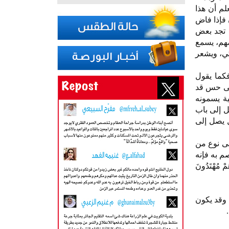
لم أن هذا
 فإذا فاض
ك تجد بعض
ضهم، يسمع
كي، ويشعر
فكما يقول
دنى حس قد
ضية يسمونه
ل إلى باب
ل يصل إلى
لى نوع من
م به فإنه
ْ مُهْتَدُونَ
 وقد يكون