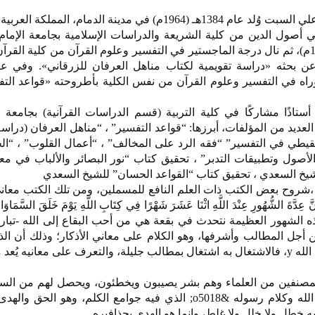
الشيخ الدكتور خالد بن عثمان بن علي السبت وُلد عام 1384هـ (1964م) في مدينة الدمام، ال
صول الدين من كلية الشريعة والدراسات الإسلامية بجامعة الإمام
سعود الإسلامية عام 1405هـ (1984م)، ثم نال درجة الماجستير في التفسير وعلوم القرآن من كلية ال
توراه في التفسير وعلوم القرآن من نفس الكلية بأطروحته «قواعد التف
أستاذًا مشاركًا في كلية التربية (قسم الدراسات القرآنية) بجامعة ا
لعديد من المؤلفات، أبرزها: “قواعد التفسير” ، “مناهل العرفان (دراسة
قيطي في التفسير” “فقه الرد على المخالف” ، “أعمال القلوب” ، “ا
والأصول وتطبيقات التدبر” ، تحقيق كتاب “نور البصائر والألباب في مع
يخ السعدي ، تحقيق كتاب “القواعد الحسان” للشيخ السعدي
،شروح بعض الكتب ذات العلم النافع للمسملين، ومن تلك الكتب معاني 
لشُّهُورِ عِنْدَ اللَّهِ اثْنَا عَشَرَ شَهْرًا فِي كِتَابِ اللَّهِ يَوْمَ خَلَقَ السَّمَاوَات
رْبَعَةٌ حُرُمٌ [التوبة:36] في هذه الشهور العظيمة نتحدث في بقعة هي من أحب البقاع إلى الله -
أجل المطالب وأشرفها، وهو الكلام على معاني الأذكار؛ وذلك أن ال
أجل الأعمال، وأفضلها، وأحبها إلى الله y، فالاشتغال به اشتغال بمطالب جليلة، والتعرف على معاني
مصنفين من العلماء وهم بشر يصيبون ويخطئون، ويحصل لهم من السه
ما لا ينفك منه البشر، وهذا كلام الله وكلام رسوله &o5018; الذي فيه جوامع الكلم، وهو 
يه خطل ولا خلل ولا غلط، وإنما هو الهدى بحذافيره.