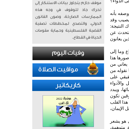
ى الدواء؟
موقف حازم يتجاوز بيانات الاستنكار إلى
تحرك جاد للوقوف في وجه هذه
وصفه بأنه
الممارسات الصارخة، وصون القانون
 دواء؛ لأن الدواء قد يصيب وقد
الدولي، والتصدي لمخططات تصفية
 النتيجة:
القضية الفلسطينية وحماية مقومات
ا نتحدث عن
الحياة في القطاع.
ين يعانون
ع وما إلى
صورها هذا
 يعاني من
 نقوله من
قيقي على
 والأدواء
كاريكاتير
ها، ويبدد
وقين تكون
هذا القلب
 الإيمان،
ي هو يشعر
 متوهمة،