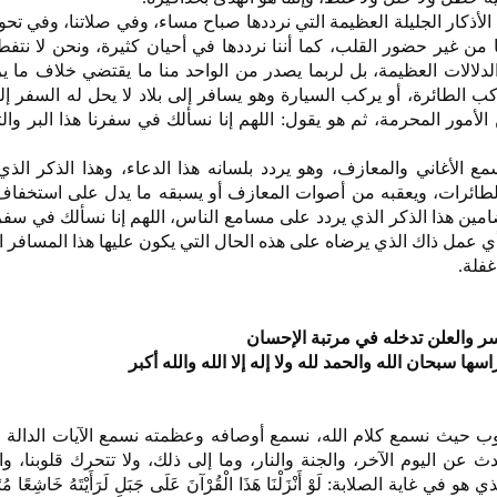
الأذكار الجليلة العظيمة التي نرددها صباح مساء، وفي صلاتنا، وفي تحولن
ا من غير حضور القلب، كما أننا نرددها في أحيان كثيرة، ونحن لا نتف
لدلالات العظيمة، بل لربما يصدر من الواحد منا ما يقتضي خلاف ما ير
الطائرة، أو يركب السيارة وهو يسافر إلى بلاد لا يحل له السفر إليه
لأمور المحرمة، ثم هو يقول: اللهم إنا نسألك في سفرنا هذا البر وا
 الأغاني والمعازف، وهو يردد بلسانه هذا الدعاء، وهذا الذكر الذ
الطائرات، ويعقبه من أصوات المعازف أو يسبقه ما يدل على استخفاف
ن هذا الذكر الذي يردد على مسامع الناس، اللهم إنا نسألك في سفرنا
ي عمل ذاك الذي يرضاه على هذه الحال التي يكون عليها هذا المسافر 
غفلة.
لسر والعلن تدخله في مرتبة الإحسان
سها سبحان الله والحمد لله ولا إله إلا الله والله أكبر
وب حيث نسمع كلام الله، نسمع أوصافه وعظمته نسمع الآيات الدالة 
 عن اليوم الآخر، والجنة والنار، وما إلى ذلك، ولا تتحرك قلوبنا، وال
ية الصلابة: لَوْ أَنْزَلْنَا هَذَا الْقُرْآنَ عَلَى جَبَلٍ لَرَأَيْتَهُ خَاشِعًا مُتَص