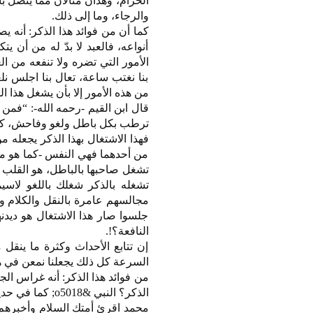
الحرام، وهذان مثالان مما يتصل ب
والرجاء، وما إلى ذلك.
كما أن من فوائد هذا الذكر: أنه 
أنواعه، فالعبد لا بدّ له من أن يت
الأمور التي تضره ولا تنفعه من ا
بنا نغتب ساعة، تعال بنا اجلس ن
من هذه الأمور إلا بأن يشغل هذا ال
قال ابن القيم -رحمه الله-: “فمن
ترطب بكل باطل ولغو وفاحش، كما 
فهذا الاشتغال بهذا الذكر يجعله م
من أحدهما فهي النفس -كما هو م
تشغل صاحبها بالباطل، هو القلب إ
تشغله بالذكر شغلك باللغو لاسي
مجالسهم عامرة بالنقل والكلام وال
جلسوا صار هذا الاشتغال هو ديدن
النافعة؟!.
إن تتابع الأحداث وكثرة ما ينقل 
السرعة كل ذلك يجعلنا نمعن في هذا
من فوائد هذا الذكر: أنه غراس ال
محمد اقرئ أمتك السلام وأخبرهم أن