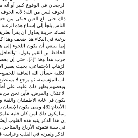
الرجحان في الوقوع كبير أو أنه م
الخوف ليس من الله؛ لأنه الخوف ا
ذلك حتى بلغ العين فبكى من خشي
الناس يلجأ إلى إشباع هذه الرغبة
قصائد حزينة يحاول أن يقرأ بطري
برغبة في البكاء هذا ضعف وهذا كال
إنما ينبغي أن يكون اللجوء إلى ه
الحافظ ابن القيم يقول: “والغاف
جرب هذا وهذا”[3]
الرُهاب الاجتماعي، بحيث يصير ا
الكلية -نسأل الله العافية للجم
باب المؤسسة، ثم يرجع لا يستطيع
وبعضهم يظهر ذلك عليه، على أطرا
الاعتلال والمرض، فأين نحن من هذ
يكون في غاية الاطمئنان والثقة والراحة والأمن
[الأنعام:82]، ومتى يكون الإنسان يكون قلبه عامرًا بالإيمان؟
إنما يكون ذلك لمن كان قلبه عامرًا
إن هذا الذكر ينبه هذه القلوب أي
في سنة فتفوته الأرباح والمتاجر، و
الذكر وثمرته في القلب وغراسه ف