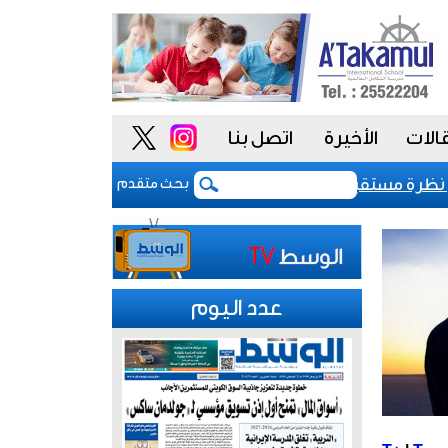
الات
الأخيرة
اتصل بنا
السيادي للكويت عند «-aa» مع نظرة مستقبلية مستقرة
بعد 5 أشهر من الحرب.. بوادر اتفاق "وشيك" لفتح مضيق هرمز
بحث متقدم
عدد اليوم