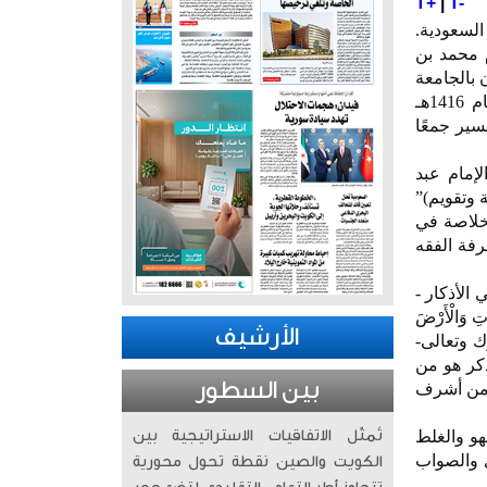
T+
|
T-
مملكة العربية السعودية.
 محمد بن
قرآن بالجامعة
الإسلامية عام 1412هـ (1991م) عن بحثه «دراسة تقويمية لكتاب مناهل العرفان للزرقاني». وفي عام 1416هـ
سير جمعًا
لإمام عبد
 وتقويم)”
لخلاصة في
رفة الفقه
الأذكار -
ِ وَالْأَرْضَ
الأرشيف
تبارك وتعالى-
ذكر هو من
بين السطور
ه يُعد من أشرف
و والغلط
تُمثّل الاتفاقيات الاستراتيجية بين
الحق والهدى والصواب
الكويت والصين نقطة تحول محورية