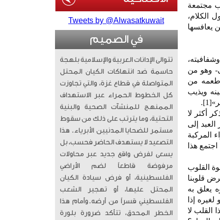
أسباب مجتمعة
ل الكلام،
Tweets by @Alwasatkuwait
ن يعافسها
في الصميم
وشفافيته،
تتوالى الإدانات العربية والإسلامية بلهجة
ى- وهو من
حاسمة ضد انتهاكات الكيان المحتل
أطعمه من
المتواصلة في قطاع غزة، والتي تجاوزت
ينه ويذيب
كل الخطوط الحمراء عبر الاستهداف
1].
الممنهج للمنشآت الصحية والبنية
ر أكثر لا
التحتية، وما يترتب على ذلك من سقوط
العبد إلى
مستمر للضحايا المدنيين الأبرياء. ​ هذا
ء المركبة
التصعيد لا يستهدف الحاضر فحسب، بل
اجتمع هذا
يسعى لفرض واقع جديد عبر محاولات
مرفوضة قاطعاً لضم الأراضي
رصاص في النار”[2]، فما أذيبت قسوة القلوب
رض قلوبنا
الفلسطينية، أو فرض سيادة الكيان
ه يعلق به
المحتل عليها، أو تهجير الشعب
لغيره إذا
الفلسطيني قسراً من أرضه. ​وأمام هذا
 القلب لا
الخطر المحدق، تتأكد ضرورة بلورة