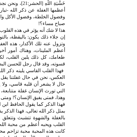
خَشْيَةِ اللَّ
أعظمها الغفلة عن ذكر الله -تب
وفضول الخلطة، وفضول الأكل وال
صباح مساء؟!
هذا لا شك أنه يؤثر في هذه القلوب تأث
إن جلاء ذلك يكون: باليقظة، بالت
وتزول عنه تلك الأكدار، هذه الغف
أعظم الملينات، وهناك أمور أخر
طعامك، كل ذلك يلين القلب، لكن
قسوته، وقد قال رجل للحسن البصري 
فهذا القلب القاسي يلينه ذكر الله
العكس، نحن في حال غفلتنا يقل ذك
حال لا يشعر أن قلبه قاسي، ولا ي
التي تورث الإنسان غفلة متتابعة، 
وهذا، فمتى يفيق الإنسان؟! ومتى
بمثل ذكر الله تعالى، فهذا الذكر 
بالغفلة والشهوة تتشبث وتتعلق ب
القلب ويحبه أعظم من محبة الله -
كانت هذه المحبة محبة تزاحم محبة 