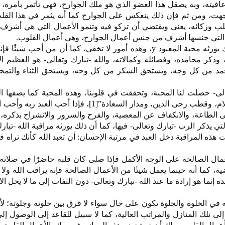
عافيته، وبه يصقل هذا العضو الذي هو ملك الجوارح، فهي تأتمر بأمره،
جهت، ومن ثم فإن ذلك ينعكس على الجوارح كما أنه يثمر في هذا القل
القلب وزكائه، يعني ويقتضي أن تزكو فيه وتنمو الأعمال التي هي أش
ل التي جنسها أشرف من جنس أعمال الجوارح، وهي أعمال القلوب.
فالذكر إذا أكثر منه العبد فإن ذلك يورثه محبة المعبود y، وهذه أمور لا تخفى، كما أن من أحب
ه، وذكر محامده، وفضائله وكمالاته، والله -تبارك وتعالى- هو العظيم ا
حمد من كل وجه، ويستحق الشكر من كل وجه، ويستحق الثناء والتمج
تعالى- حصلت لنا المحبة، وتحققت في قلوبنا، وهذه المحبة كما يصفها ا
القيم -رحمه الله-: “هي روح الإسلام، وقطب رحى الدين، ومدار السعادة”[1]، فإذا أ
 الطاعة، والانكفاف عن المعصية، والفرح والسرور والانشراح بذكره، 
 يذكر الرب -تبارك وتعالى- فيها، كما أن ذلك يورثه مراقبة الله -تبارك
 هذه المراقبة دخل العبد في مرتبة الإحسان: أن تعبد الله كأنك تراه ف
أعمال الصالحة على الوجه الأكمل فإذا صلى كان قلبه حاضرًا في صلاته، 
ما أنه حينما يعمل شيئًا من الأعمال الصالحة فإنه يراقب الله ولا 
إنما هو إرادة ما عند الله -تبارك وتعالى- دون التفات إلى ما لا يحل الا
ه في الخلوة والجلوة تكون على حال سواء لا فرق بين خلوته وجلوته؛ لأن
 إلى تلك المنازل والمراتب العالية، كما لا سبيل للقاعد إلى الوصول إل