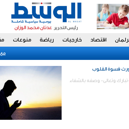
رلمان
اقتصاد
خارجيات
رياضة
منوعات
مق
«فيتش» تؤكد التصنيف 
تورث قسوة القلوب
 -تبارك وتعالى- وصفه بالشفاء