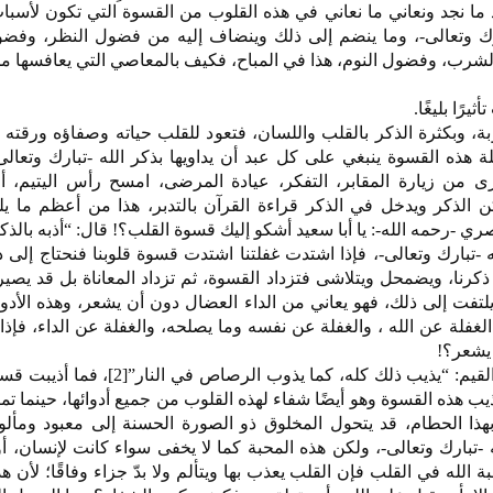
هِ [الحشر:21]، ونحن نجد ما نجد ونعاني ما نعاني في هذه القلوب من القسوة التي تكون ل
ارك وتعالى-، وما ينضم إلى ذلك وينضاف إليه من فضول النظر، وفضو
شرب، وفضول النوم، هذا في المباح، فكيف بالمعاصي التي يعافسها م
يرًا بليغًا.
وبة، وبكثرة الذكر بالقلب واللسان، فتعود للقلب حياته وصفاؤه ورقته 
لة هذه القسوة ينبغي على كل عبد أن يداويها بذكر الله -تبارك وتعال
ى من زيارة المقابر، التفكر، عيادة المرضى، امسح رأس اليتيم، 
 الذكر ويدخل في الذكر قراءة القرآن بالتدبر، هذا من أعظم ما يل
-رحمه الله-: يا أبا سعيد أشكو إليك قسوة القلب؟! قال: “أذبه بالذكر»[
 -تبارك وتعالى-، فإذا اشتدت غفلتنا اشتدت قسوة قلوبنا فنحتاج إلى ذك
رنا، ويضمحل ويتلاشى فتزداد القسوة، ثم تزداد المعاناة بل قد يصير 
لتفت إلى ذلك، فهو يعاني من الداء العضال دون أن يشعر، وهذه الأدوا
الغفلة عن الله ، والغفلة عن نفسه وما يصلحه، والغفلة عن الداء، فإذا 
 يشعر؟!
فهذا الذكر كما يقول الحافظ ابن القيم: “يذيب ذلك كله، كما يذوب ال
يذيب هذه القسوة وهو أيضًا شفاء لهذه القلوب من جميع أدوائها، حينما تم
هذا الحطام، قد يتحول المخلوق ذو الصورة الحسنة إلى معبود ومألو
تبارك وتعالى-، ولكن هذه المحبة كما لا يخفى سواء كانت لإنسان، أو 
الله في القلب فإن القلب يعذب بها ويتألم ولا بدّ جزاء وفاقًا؛ لأن هذا