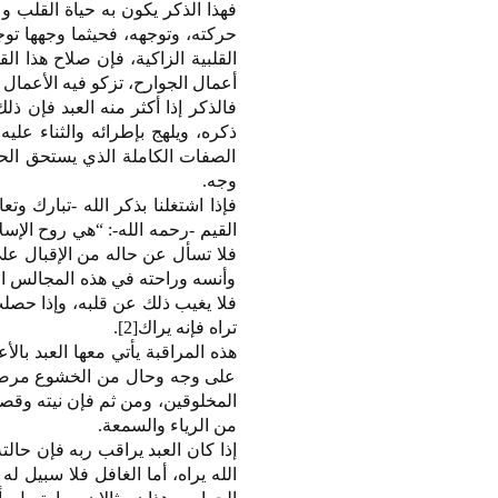
فهذا الذكر يكون به حياة القلب و
حركته، وتوجهه، فحيثما وجهها تو
القلبية الزاكية، فإن صلاح هذا 
أعمال الجوارح، تزكو فيه الأعما
ذكره، ويلهج بإطرائه والثناء علي
الصفات الكاملة الذي يستحق ال
وجه.
فإذا اشتغلنا بذكر الله -تبارك و
فلا تسأل عن حاله من الإقبال على
وأنسه وراحته في هذه المجالس التي
فلا يغيب ذلك عن قلبه، وإذا حصلت
تراه فإنه يراك[2].
هذه المراقبة يأتي معها العبد بال
على وجه وحال من الخشوع مرضية، ك
المخلوقين، ومن ثم فإن نيته وقصده 
من الرياء والسمعة.
إذا كان العبد يراقب ربه فإن حالت
الله يراه، أما الغافل فلا سبيل له