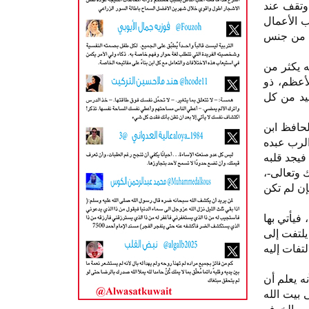
 وتقف عند
ب الأعمال
رف من جنس
 شيئًا فإنه يكثر من
لأعظم، ذو
يد من كل
لحافظ ابن
حب العبد ربه وأحب الرب عبده
فيجد قلبه
 وتعالى-،
إن لم تكن
فيأتي بها
يلتفت إلى
لتفات إليه
ه يعلم أن
ى بيت الله