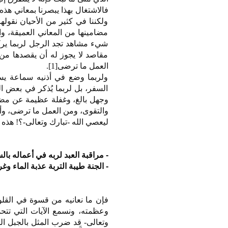
فالاشتغال بهذا يبصرنا بمعاني هذه 
ولكننا في كثير من الأحيان نقوله
مضامينها من المعاني العميقة، وا
شيء مشاهد تجد الرجل لربما يركب 
مقاصد لا يجوز له أن يقصدها من ا
العمل ما ترضى[1].
ولربما وضع في أذنيه سماعة يسمع
السفر، بل لربما يُذكر في بعض 
وجهل بالغ، وغفلة عظيمة عن مضامي
والتقوى، ومن العمل ما ترضى، وأ
ليعصي الله -تبارك وتعالى-؟! هذه 
- مراقبة العبد لربه في أعماله با
- الجنة طيبة التربة عذبة الماء وغرا
فإن ما نعانيه من قسوة في القل
وعظمته، ونسمع الآيات التي تتحدث
وتعالى- قد ضرب المثل بالجبل الذي هو في غا