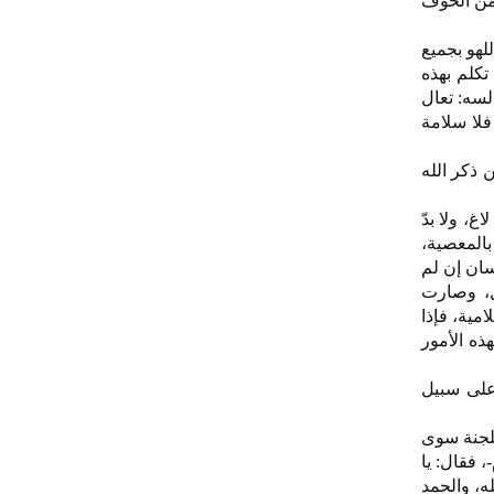
 من الخوف
لهو بجميع
 تكلم بهذه
لسه: تعال
فلا سلامة
 ذكر الله
، ولا بدّ
بالمعصية،
سان إن لم
ل، وصارت
مية، فإذا
ذه الأمور
 على سبيل
للجنة سوى
السلام-، فقال: يا
ه، والحمد