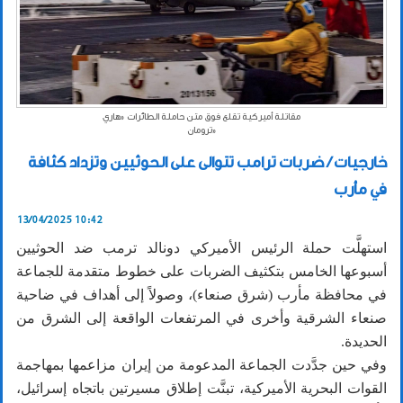
مقاتلة أميركية تقلع فوق متن حاملة الطائرات «هاري
ترومان»
خارجيات / ضربات ترامب تتوالى على الحوثيين وتزداد كثافة
في مأرب
13/04/2025 10:42
استهلَّت حملة الرئيس الأميركي دونالد ترمب ضد الحوثيين
أسبوعها الخامس بتكثيف الضربات على خطوط متقدمة للجماعة
في محافظة مأرب (شرق صنعاء)، وصولاً إلى أهداف في ضاحية
صنعاء الشرقية وأخرى في المرتفعات الواقعة إلى الشرق من
الحديدة.
وفي حين جدَّدت الجماعة المدعومة من إيران مزاعمها بمهاجمة
القوات البحرية الأميركية، تبنَّت إطلاق مسيرتين باتجاه إسرائيل،