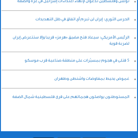
تونس وفلسطين تدعوان لإنهاء اعتداءات إسرائيل في غزة والضفة
الحرس الثوري: إيران لن تبرم أي اتفاق في ظل التهديدات
الرئيس الأمريكي: سيعاد فتح مضيق «هرمز» قريبا وإلا ستتعرض إيران
لضربة قوية
5 قتلى في هجوم بمسيّرات على منطقة صناعية قرب موسكو
غموض يحيط بمفاوضات واشنطن وطهران
المستوطنون يواصلون هجماتهم على قرى فلسطينية شمال الضفة