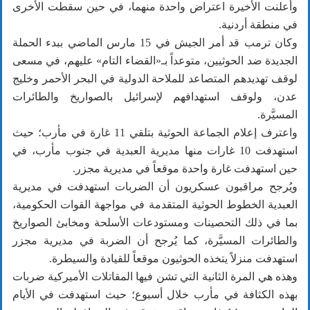
وأعلنت الأخيرة اعتراض واحدة منهما، في حين سقطت الأخرى
في منطقة أردنية.
وكان ترمب قد أمر الجيش في 15 مارس الماضي ببدء الحملة
الجديدة ضد الحوثيين، متوعداً بـ«القضاء التام» عليهم، في مسعى
لوقف تهديدهم المتصاعد للملاحة الدولية في البحر الأحمر وخليج
عدن، ولوقف استهدافهم لإسرائيل بالصواريخ والطائرات
المسيَّرة.
واعترف إعلام الجماعة الحوثية بتلقي 11 غارة في مأرب؛ حيث
استهدفت 10 غارات منها مديرية العبدية في جنوب مأرب، في
حين استهدفت غارة واحدة موقعاً في مديرية مجزر.
ويُرجح مراقبون عسكريون أن الضربات استهدفت في مديرية
العبدية الخطوط الحوثية المتقدمة في مواجهة القوات الحكومية،
بما في ذلك التحصينات ومستودعات الأسلحة ومخابئ الصواريخ
والطائرات المسيَّرة، كما يُرجح أن الضربة في مديرية مجزر
استهدفت منزلاً يتخذه الحوثيون موقعاً للقيادة والسيطرة.
وهذه هي المرة الثانية التي تشن فيها المقاتلات الأميركية ضربات
بهذه الكثافة في مأرب خلال أسبوع؛ حيث استهدفت في الأيام