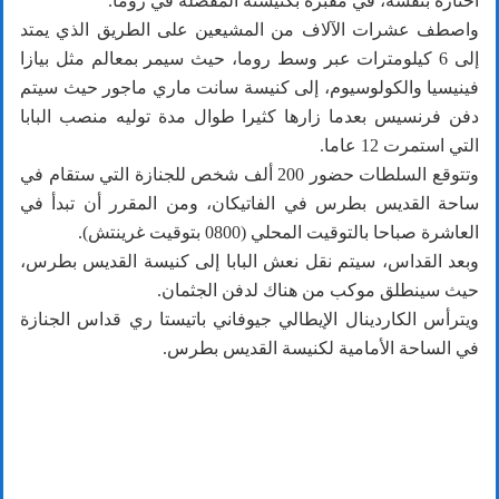
اختاره بنفسه، في مقبرة بكنيسته المفضلة في روما.
واصطف عشرات الآلاف من المشيعين على الطريق الذي يمتد
إلى 6 كيلومترات عبر وسط روما، حيث سيمر بمعالم مثل بيازا
فينيسيا والكولوسيوم، إلى كنيسة سانت ماري ماجور حيث سيتم
دفن فرنسيس بعدما زارها كثيرا طوال مدة توليه منصب البابا
التي استمرت 12 عاما.
وتتوقع السلطات حضور 200 ألف شخص للجنازة التي ستقام في
ساحة القديس بطرس في الفاتيكان، ومن المقرر أن تبدأ في
العاشرة صباحا بالتوقيت المحلي (0800 بتوقيت غرينتش).
وبعد القداس، سيتم نقل نعش البابا إلى كنيسة القديس بطرس،
حيث سينطلق موكب من هناك لدفن الجثمان.
ويترأس الكاردينال الإيطالي جيوفاني باتيستا ري قداس الجنازة
في الساحة الأمامية لكنيسة القديس بطرس.