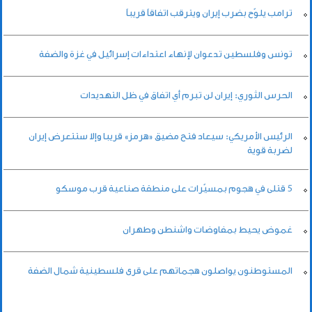
ترامب يلوّح بضرب إيران ويترقب اتفاقاً قريباً
تونس وفلسطين تدعوان لإنهاء اعتداءات إسرائيل في غزة والضفة
الحرس الثوري: إيران لن تبرم أي اتفاق في ظل التهديدات
الرئيس الأمريكي: سيعاد فتح مضيق «هرمز» قريبا وإلا ستتعرض إيران
لضربة قوية
5 قتلى في هجوم بمسيّرات على منطقة صناعية قرب موسكو
غموض يحيط بمفاوضات واشنطن وطهران
المستوطنون يواصلون هجماتهم على قرى فلسطينية شمال الضفة