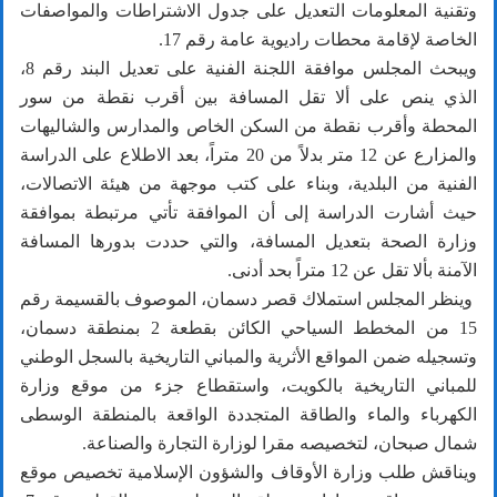
وتقنية المعلومات التعديل على جدول الاشتراطات والمواصفات
الخاصة لإقامة محطات راديوية عامة رقم 17.
ويبحث المجلس موافقة اللجنة الفنية على تعديل البند رقم 8،
الذي ينص على ألا تقل المسافة بين أقرب نقطة من سور
المحطة وأقرب نقطة من السكن الخاص والمدارس والشاليهات
والمزارع عن 12 متر بدلاً من 20 متراً، بعد الاطلاع على الدراسة
الفنية من البلدية، وبناء على كتب موجهة من هيئة الاتصالات،
حيث أشارت الدراسة إلى أن الموافقة تأتي مرتبطة بموافقة
وزارة الصحة بتعديل المسافة، والتي حددت بدورها المسافة
الآمنة بألا تقل عن 12 متراً بحد أدنى.
وينظر المجلس استملاك قصر دسمان، الموصوف بالقسيمة رقم
15 من المخطط السياحي الكائن بقطعة 2 بمنطقة دسمان،
وتسجيله ضمن المواقع الأثرية والمباني التاريخية بالسجل الوطني
للمباني التاريخية بالكويت، واستقطاع جزء من موقع وزارة
الكهرباء والماء والطاقة المتجددة الواقعة بالمنطقة الوسطى
شمال صبحان، لتخصيصه مقرا لوزارة التجارة والصناعة.
ويناقش طلب وزارة الأوقاف والشؤون الإسلامية تخصيص موقع