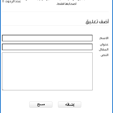
عدد الردود: 0
اصحابها فقط.
أضف تعليق
الاسم
عنوان
المقال
النص