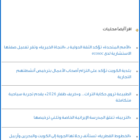
اقرأ أيضاً
محليات
«الأمم المتحدة» تؤكد الثقة الدولية بـ «النجاة الخيرية» وتقر تفعيل صفتها
الاستشارية لدى ecosoc
بلدية الكويت تؤكد على التزام أصحاب الأعمال بترخيص أنشطتهم
التجارية
الطبيعة تروي حكاية التراث.. و«خريف ظفار 2026» يقدم تجربة سياحية
متكاملة
«التربية» تغلق المدرسة الإيرانية الخاصة وتلغي ترخيصها
«الخطوط القطرية» تستأنف رحلاتها الجوية إلى الكويت والبحرين وأربيل