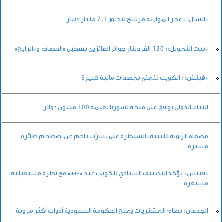
«الشال»: عجز الموازنة مرشح لتجاوز 7.1 مليار دينار
«بيت التمويل»: 130 الف دينار جوائز الفائزين بسحبى «الحصاد» و«الرابح»
«فيتش»: الكويت تتمتع بمصدات مالية كبيرة
البنك الدولي يوافق على منحة لسوريا بقيمة 100 مليون دولار
مصفاة الزاوية الليبية: السيطرة على تسرّب ناجم عن اصطدام طائرة
مسيرة
«فيتش» تؤكد التصنيف السيادي للكويت عند «-aa» مع نظرة مستقبلية
مستقرة
الجدعان: نظام المشتريات يمنح الحكومة السعودية أدوات أكثر مرونة