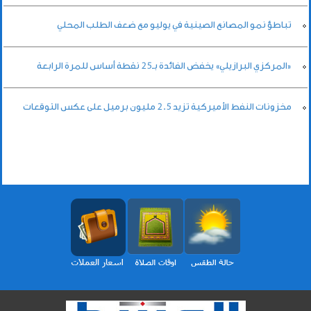
تباطؤ نمو المصانع الصينية في يوليو مع ضعف الطلب المحلي
«المركزي البرازيلي» يخفض الفائدة بـ25 نقطة أساس للمرة الرابعة
مخزونات النفط الأميركية تزيد 2.5 مليون برميل على عكس التوقعات