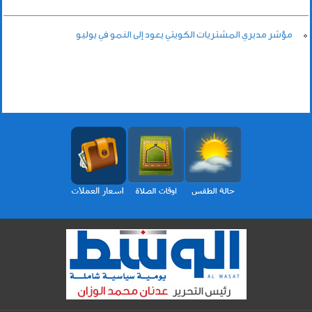
مؤشر مديري المشتريات الكويتي يعود إلى النمو في يوليو