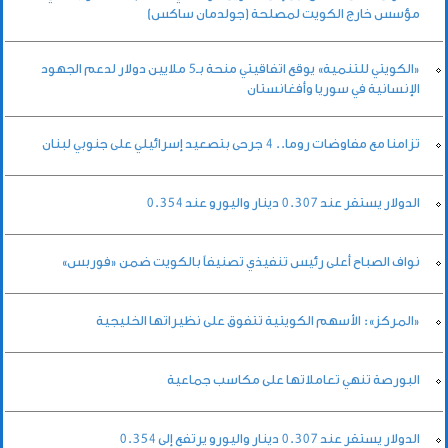
مؤسس خارج الكويت لمصلحة (جولدمان ساكس)
«الكويتي للتنمية» يوقع اتفاقيتي منحة بـ5 ملايين دولار لدعم الجهود
الإنسانية في سوريا وأفغانستان
تزامنا مع مفاوضات روما.. 4 جرحى بتصعيد إسرائيلي على جنوبي لبنان
الدولار يستقر عند 0.307 دينار واليورو عند 0.354
نواف الصباح أعلى رئيس تنفيذي تصنيفاً بالكويت ضمن «فوربس»
«المركز»: الأسهم الكويتية تتفوق على نظيراتها الخليجية
البورصة تنهي تعاملاتها على مكاسب جماعية
الدولار يستقر عند 0.307 دينار واليورو يرتفع إلى 0.354