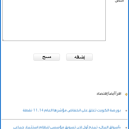
النص
اقرأ أيضاً
إقتصاد
بورصة الكويت تغلق على انخفاض مؤشرها العام 11.14 نقطة
«أسواق المال» تمنح أول إذن تسويق مؤسسي لنظام استثمار جماعي