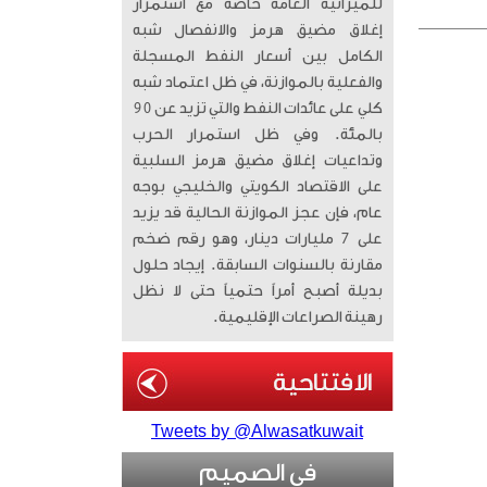
للميزانية العامة خاصة مع استمرار
إغلاق مضيق هرمز والانفصال شبه
الكامل بين أسعار النفط المسجلة
والفعلية بالموازنة، في ظل اعتماد شبه
كلي على عائدات النفط والتي تزيد عن 90
بالمئة. وفي ظل استمرار الحرب
وتداعيات إغلاق مضيق هرمز السلبية
على الاقتصاد الكويتي والخليجي بوجه
عام، فإن عجز الموازنة الحالية قد يزيد
على 7 مليارات دينار، وهو رقم ضخم
مقارنة بالسنوات السابقة. إيجاد حلول
بديلة أصبح أمراً حتمياً حتى لا نظل
رهينة الصراعات الإقليمية.
Tweets by @Alwasatkuwait
في الصميم