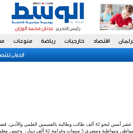
رلمان
اقتصاد
خارجيات
رياضة
منوعات
مق
الكويت تحقق إنجازا عالميا في بينالي fiap الدولي للتصوير 2026 بالبر
مع انطلاق اختبارات الصف الثاني عشر أمس لنحو 42 ألف طالب وطالبة بالقسمين العلمي وا
الاستئناف بحبس شقيقين بدون ومواطن ومواطنة ومصري 5 سنوات وغرامة 42 