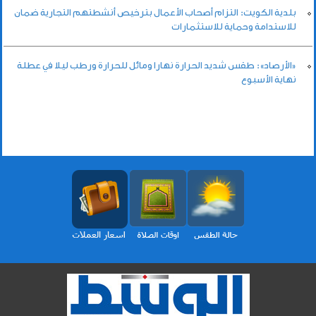
بلدية الكويت: التزام أصحاب الأعمال بترخيص أنشطتهم التجارية ضمان
للاستدامة وحماية للاستثمارات
«الأرصاد»: طقس شديد الحرارة نهارا ومائل للحرارة ورطب ليلا في عطلة
نهاية الأسبوع