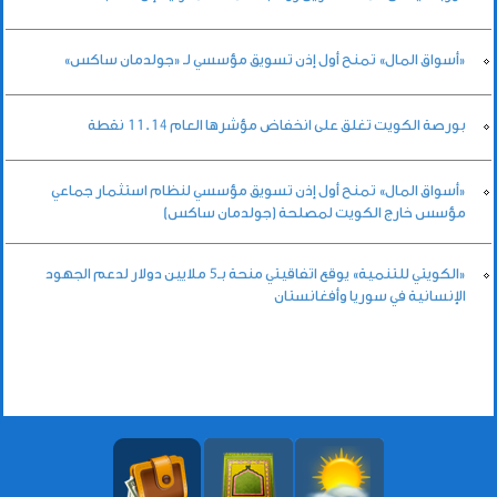
«أسواق المال» تمنح أول إذن تسويق مؤسسي لـ «جولدمان ساكس»
بورصة الكويت تغلق على انخفاض مؤشرها العام 11.14 نقطة
«أسواق المال» تمنح أول إذن تسويق مؤسسي لنظام استثمار جماعي
مؤسس خارج الكويت لمصلحة (جولدمان ساكس)
«الكويتي للتنمية» يوقع اتفاقيتي منحة بـ5 ملايين دولار لدعم الجهود
الإنسانية في سوريا وأفغانستان