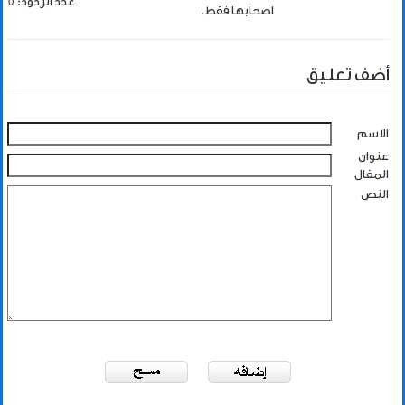
عدد الردود: 0
اصحابها فقط.
أضف تعليق
الاسم
عنوان
المقال
النص