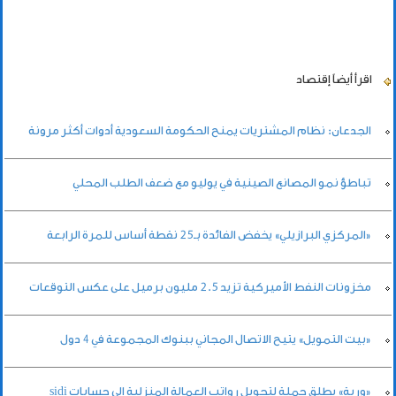
اقرأ أيضاً
إقتصاد
الجدعان: نظام المشتريات يمنح الحكومة السعودية أدوات أكثر مرونة
تباطؤ نمو المصانع الصينية في يوليو مع ضعف الطلب المحلي
«المركزي البرازيلي» يخفض الفائدة بـ25 نقطة أساس للمرة الرابعة
مخزونات النفط الأميركية تزيد 2.5 مليون برميل على عكس التوقعات
«بيت التمويل» يتيح الاتصال المجاني ببنوك المجموعة في 4 دول
«وربة» يطلق حملة لتحويل رواتب العمالة المنزلية إلى حسابات sidi