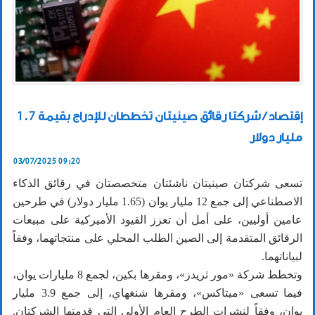
إقتصاد / شركتا رقائق صينيتان تخططان للإدراج بقيمة 1.7
مليار دولار
03/07/2025 09:20
تسعى شركتان صينيتان ناشئتان متخصصتان في رقائق الذكاء
الاصطناعي إلى جمع 12 مليار يوان (1.65 مليار دولار) في طرحين
عامين أوليين، على أمل أن تعزز القيود الأميركية على مبيعات
الرقائق المتقدمة إلى الصين الطلب المحلي على منتجاتهما، وفقاً
لبياناتهما.
وتخطط شركة «مور ثريدز»، ومقرها بكين، لجمع 8 مليارات يوان،
فيما تسعى «ميتاكس»، ومقرها شنغهاي، إلى جمع 3.9 مليار
يوان، وفقاً لنشرات الطرح العام الأولي التي قدمتها الشركتان.