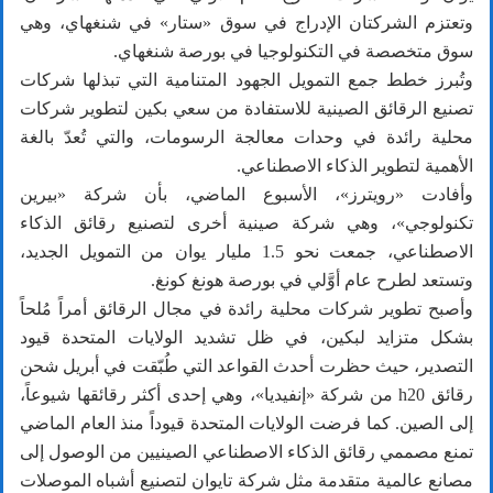
وتعتزم الشركتان الإدراج في سوق «ستار» في شنغهاي، وهي
سوق متخصصة في التكنولوجيا في بورصة شنغهاي.
وتُبرز خطط جمع التمويل الجهود المتنامية التي تبذلها شركات
تصنيع الرقائق الصينية للاستفادة من سعي بكين لتطوير شركات
محلية رائدة في وحدات معالجة الرسومات، والتي تُعدّ بالغة
الأهمية لتطوير الذكاء الاصطناعي.
وأفادت «رويترز»، الأسبوع الماضي، بأن شركة «بيرين
تكنولوجي»، وهي شركة صينية أخرى لتصنيع رقائق الذكاء
الاصطناعي، جمعت نحو 1.5 مليار يوان من التمويل الجديد،
وتستعد لطرح عام أوَّلي في بورصة هونغ كونغ.
وأصبح تطوير شركات محلية رائدة في مجال الرقائق أمراً مُلحاً
بشكل متزايد لبكين، في ظل تشديد الولايات المتحدة قيود
التصدير، حيث حظرت أحدث القواعد التي طُبّقت في أبريل شحن
رقائق h20 من شركة «إنفيديا»، وهي إحدى أكثر رقائقها شيوعاً،
إلى الصين. كما فرضت الولايات المتحدة قيوداً منذ العام الماضي
تمنع مصممي رقائق الذكاء الاصطناعي الصينيين من الوصول إلى
مصانع عالمية متقدمة مثل شركة تايوان لتصنيع أشباه الموصلات