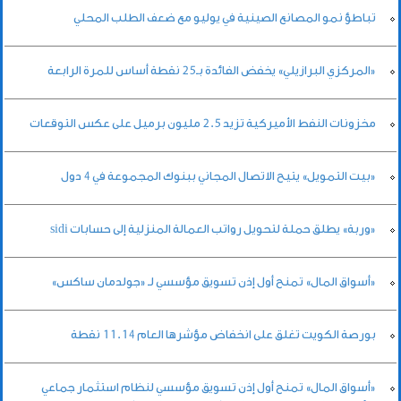
تباطؤ نمو المصانع الصينية في يوليو مع ضعف الطلب المحلي
«المركزي البرازيلي» يخفض الفائدة بـ25 نقطة أساس للمرة الرابعة
مخزونات النفط الأميركية تزيد 2.5 مليون برميل على عكس التوقعات
«بيت التمويل» يتيح الاتصال المجاني ببنوك المجموعة في 4 دول
«وربة» يطلق حملة لتحويل رواتب العمالة المنزلية إلى حسابات sidi
«أسواق المال» تمنح أول إذن تسويق مؤسسي لـ «جولدمان ساكس»
بورصة الكويت تغلق على انخفاض مؤشرها العام 11.14 نقطة
«أسواق المال» تمنح أول إذن تسويق مؤسسي لنظام استثمار جماعي