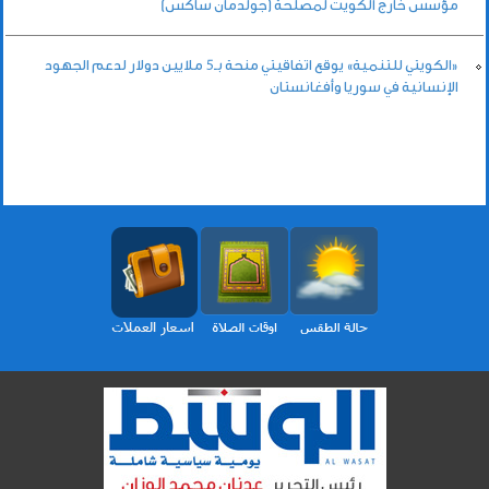
مؤسس خارج الكويت لمصلحة (جولدمان ساكس)
«الكويتي للتنمية» يوقع اتفاقيتي منحة بـ5 ملايين دولار لدعم الجهود
الإنسانية في سوريا وأفغانستان