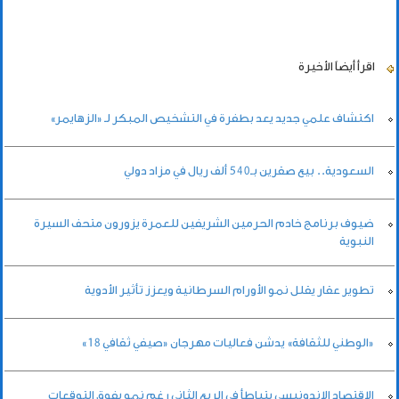
اقرأ أيضاً
الأخيرة
اكتشاف علمي جديد يعد بطفرة في التشخيص المبكر لـ «الزهايمر»
السعودية.. بيع صقرين بـ540 ألف ريال في مزاد دولي
ضيوف برنامج خادم الحرمين الشريفين للعمرة يزورون متحف السيرة
النبوية
تطوير عقار يقلل نمو الأورام السرطانية ويعزز تأثير الأدوية
«الوطني للثقافة» يدشن فعاليات مهرجان «صيفي ثقافي 18»
الاقتصاد الإندونيسي يتباطأ في الربع الثاني رغم نمو يفوق التوقعات