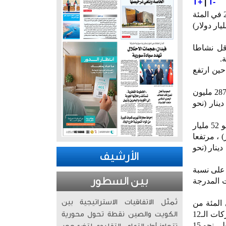
T+
|
T-
ذكر تقرير اقتصادي متخصص أن سيولة البورصة الكويتية انخفضت في شهر أغسطس الماضي بنسبة 20.1 في المئة
ار دينار كويتي أي (نحو 5.7 مليار دولار أمريكي) مقارنة بنحو 2.4 مليار دينار أي (نحو 7.3 مليار دولار)
قل نشاطا
.
 العام بنحو 1.4 في المئة ، في حين ارتفع
وأوضح التقرير أن معدل قيمة التداول اليومي لشهر أغسطس الماضي بلغ نحو 94.1 مليون دينار أي (نحو 287 مليون
عدل تلك القيمة لشهر يوليو البالغ نحو 107.7 مليون دينار (نحو
وذكر أن حجم سيولة البورصة في الشهور الثمانية الأولى من العام الحالي بلغ نحو 17.077 مليار دينار (نحو 52 مليار
 106.7 مليون دينار (نحو 325.4 مليون دولار) ، مرتفعا
ل اليومي للفترة ذاتها من عام 2024 البالغ نحو 53.7 مليون دينار (نحو
الأرشيف
 على نسبة
بين السطور
ئة من عدد الشركات المدرجة
تُمثّل الاتفاقيات الاستراتيجية بين
 نسبيا والسائلة فقد حظيت 12 شركة تبلغ قيمتها السوقية نحو 4.2 في المئة من
إجمالي قيمة الشركات المدرجة على نحو 30 في المئة أو نحو ثلث سيولة البورصة ومن ضمن تلك الشركات الـ12
الكويت والصين نقطة تحول محورية
حظيت شركتان تبلغ قيمتهما السوقية نحو 0.4 في المئة من إجمالي القيمة السوقية للشركات المدرجة على نحو 15