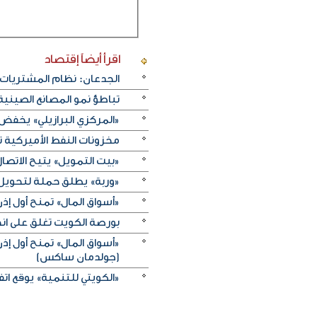
اقرأ أيضاً
إقتصاد
الجدعان: نظام المشتريات 
تباطؤ نمو المصانع الصيني
«المركزي البرازيلي» يخفض الفائدة بـ25 نقطة أسا
مخزونات النفط الأميركية تزيد 2.5 مليون برميل على عكس 
«بيت التمويل» يتيح الاتصال 
«وربة» يطلق حملة لتحويل روا
«أسواق المال» تمنح أول 
بورصة الكويت تغلق على انخفاض 
«أسواق المال» تمنح أول 
(جولدمان ساكس)
«الكويتي للتنمية» يوقع اتفاقيتي منحة بـ5 ملايين دولار لدعم الجه