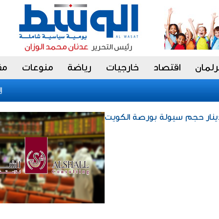
رلمان
اقتصاد
خارجيات
رياضة
منوعات
مق
الجد
لشال»: 1.9 مليار دينار حجم سيولة بورصة الكويت