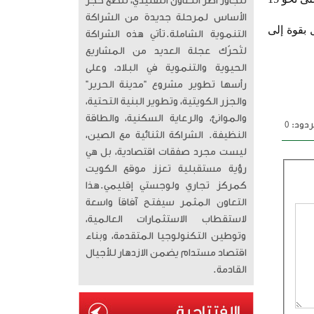
تتجاوز أطر التعاون التقليدي، لتضع حجر
الأساس لمرحلة جديدة من الشراكة
 بقوة إلى
التنموية الشاملة. ​تأتي هذه الشراكة
لتُحرّك عجلة العديد من المشاريع
الحيوية والتنموية في البلاد، وعلى
رأسها تطوير مشروع “مدينة الحرير”
والجزر الكويتية، وتطوير البنية التحتية،
والموانئ، والرعاية السكنية، والطاقة
دود: 0
النظيفة. الشراكة الثنائية مع الصين،
ليست مجرد صفقات اقتصادية، بل هي
رؤية مستقبلية تعزز موقع الكويت
كمركز تجاري ولوجستي إقليمي. ​هذا
التعاون المثمر سيفتح آفاقاً واسعة
لاستقطاب الاستثمارات العالمية،
وتوطين التكنولوجيا المتقدمة، وبناء
اقتصاد مستدام يضمن الازدهار للأجيال
القادمة.