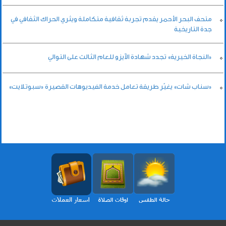
متحف البحر الأحمر يقدم تجربة ثقافية متكاملة ويثري الحراك الثقافي في
جدة التاريخية
«النجاة الخيرية» تجدد شهادة الآيزو للعام الثالث على التوالي
«سناب شات» يغيّر طريقة تعامل خدمة الفيديوهات القصيرة «سبوتلايت»