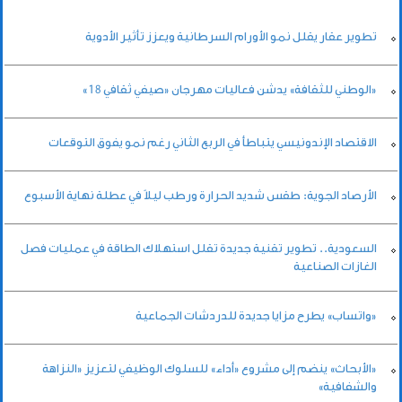
تطوير عقار يقلل نمو الأورام السرطانية ويعزز تأثير الأدوية
«الوطني للثقافة» يدشن فعاليات مهرجان «صيفي ثقافي 18»
الاقتصاد الإندونيسي يتباطأ في الربع الثاني رغم نمو يفوق التوقعات
الأرصاد الجوية: طقس شديد الحرارة ورطب ليلاً في عطلة نهاية الأسبوع
السعودية.. تطوير تقنية جديدة تقلل استهلاك الطاقة في عمليات فصل
الغازات الصناعية
«واتساب» يطرح مزايا جديدة للدردشات الجماعية
«الأبحاث» ينضم إلى مشروع «أداء» للسلوك الوظيفي لتعزيز «النزاهة
والشفافية»