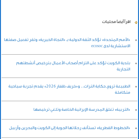
اقرأ أيضاً
محليات
«الأمم المتحدة» تؤكد الثقة الدولية بـ «النجاة الخيرية» وتقر تفعيل صفتها
الاستشارية لدى ecosoc
بلدية الكويت تؤكد على التزام أصحاب الأعمال بترخيص أنشطتهم
التجارية
الطبيعة تروي حكاية التراث.. و«خريف ظفار 2026» يقدم تجربة سياحية
متكاملة
«التربية» تغلق المدرسة الإيرانية الخاصة وتلغي ترخيصها
«الخطوط القطرية» تستأنف رحلاتها الجوية إلى الكويت والبحرين وأربيل