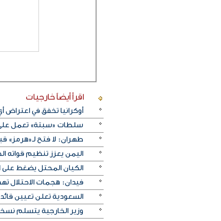
اقرأ أيضاً
خارجيات
أوكرانيا تخفق في اعتراض 
سلطات «سبتة» تعمل على ن
طهران: لا فتح لـ«هرمز» قبل
اليمن يعزز تنظيم قواته الج
الكيان المحتل يضغط على ا
فيدان: هجمات الاحتلال ته
السعودية تعلن تعيين قائد 
وزير الخارجية يتسلم نسخة 