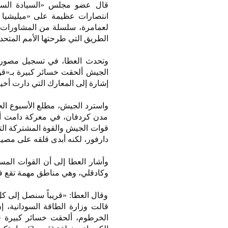
قال عضو مجلس «السيادة السودا
انتصارات عظيمة على «ميليشيا 
لعمامرة، سلسلة من المشاورات م
الطريق التي طرحتها الأمم المتح
وتحدث العطا، في تسجيل مصور، إل
الجيش ألحقت خسائر كبيرة بـ«قوا
إشارة إلى المعارك التي دارت أخير
مدن كردفان، في معركة دامت أيا
قوات الجيش والقوة المشتركة التا
دارفور، لكنه أبدى قلقه على مصير
وأشار العطا إلى أن القوات المس
وكادقلي، وهي مناطق مهمة تقع ف
وقال العطا: «قريباً سنصل إلى كل 
قالت وزارة الطاقة السودانية، إ
الخرطوم، ألحقت خسائر كبيرة ف