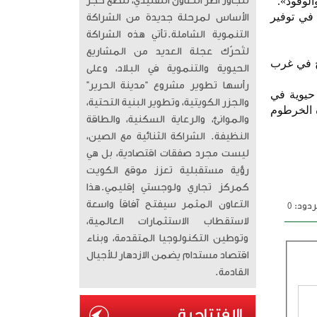
تتجاوز أطر التعاون التقليدي، لتضع حجر
 في توفير
الأساس لمرحلة جديدة من الشراكة
التنموية الشاملة. ​تأتي هذه الشراكة
لتُحرّك عجلة العديد من المشاريع
يج في غرب
الحيوية والتنموية في البلاد، وعلى
رأسها تطوير مشروع “مدينة الحرير”
 حيوية في
والجزر الكويتية، وتطوير البنية التحتية،
 الخرطوم
والموانئ، والرعاية السكنية، والطاقة
النظيفة. الشراكة الثنائية مع الصين،
ليست مجرد صفقات اقتصادية، بل هي
رؤية مستقبلية تعزز موقع الكويت
كمركز تجاري ولوجستي إقليمي. ​هذا
التعاون المثمر سيفتح آفاقاً واسعة
دود: 0
لاستقطاب الاستثمارات العالمية،
وتوطين التكنولوجيا المتقدمة، وبناء
اقتصاد مستدام يضمن الازدهار للأجيال
القادمة.