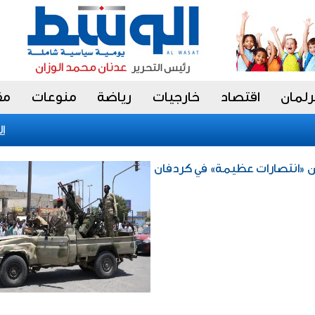
رلمان
اقتصاد
خارجيات
رياضة
منوعات
مق
الجدع
لن «انتصارات عظيمة» في كردفان