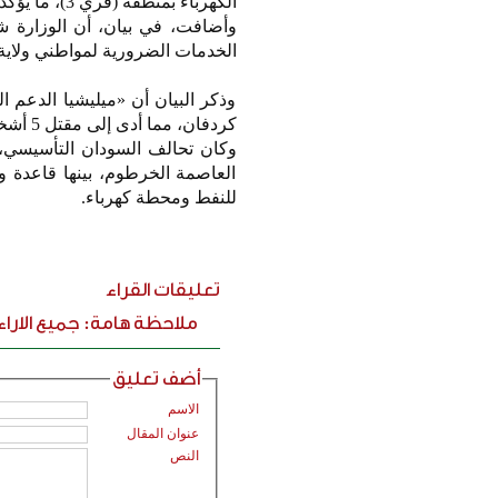
الكهرباء بمنطقة (قري 3)، ما يؤكد أنها تستهدف المواطنين من خلال تعطيل أهم الخدمات، وهي الكهرباء والوقود».
وأضافت، في بيان، أن الوزارة شر
الخدمات الضرورية لمواطني ولاية
وذكر البيان أن «ميليشيا الدعم 
كردفان، مما أدى إلى مقتل 5 أشخاص.
وكان تحالف السودان التأسيسي، 
العاصمة الخرطوم، بينها قاعدة 
للنفط ومحطة كهرباء.
تعليقات القراء
ملاحظة هامة: جميع الارا
أضف تعليق
الاسم
عنوان المقال
النص