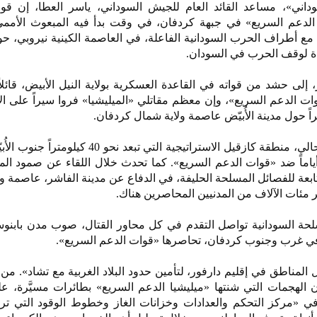
ني»، مساعد القائد العام للجيش السوداني، ياسر العطا، إن قو
الدعم السريع» في جبهة كردفان، في وقت بدأ فيه المبعوث الأمم
ع أطراف الحرب السودانية الفاعلة، في العاصمة الكينية نيروبي، ح
دة لوقف الحرب في السودان.
ى حشد من قواته في القاعدة العسكرية بولاية النيل الأبيض، قائلا
ت الدعم السريع»، وإن معظم مقاتلي «الميليشيا» فروا سيراً على ال
اً حول مدينة الأُبيّض عاصمة ولاية شمال كردفان.
واسترد الجيش، مطلع الأسبوع الحالي، منطقة كازقيل الاستراتيجية التي تبعد
ماً ضد «قوات الدعم السريع». كما تحدث خلال اللقاء عن صمود المق
بعة للفصائل المسلحة الحليفة، في الدفاع عن مدينة الفاشر، عاصمة و
 مئات الآلاف من المدنيين المحاصرين هناك.
لحة السودانية تواصل التقدم في كل محاور القتال، صوب مدن بابنوس
ي غرب وجنوب كردفان، تحاصرها «قوات الدعم السريع».
المناطق في إقليم دارفور، لتأمين حدود البلاد الغربية مع تشاد». من ج
ن الهجمات التي شنتها «ميليشيا الدعم السريع» بطائرات مسيَّرة، 
ي «مركز التحكم والعدادات وخزانات الغاز وخطوط الوقود التي ت