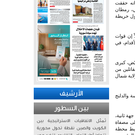
اته حققت
ي، رمطان
ول خريطة
ً إن قوات
أقدام، في
 نحو 40 كيلومتراً جنوب الأُبيّض، كبرى
اتلين من
لاية شمال
الأرشيف
ة والدلنج
بين السطور
هة ثانية،
تُمثّل الاتفاقيات الاستراتيجية بين
على مصفاة
الكويت والصين نقطة تحول محورية
ربط محطة