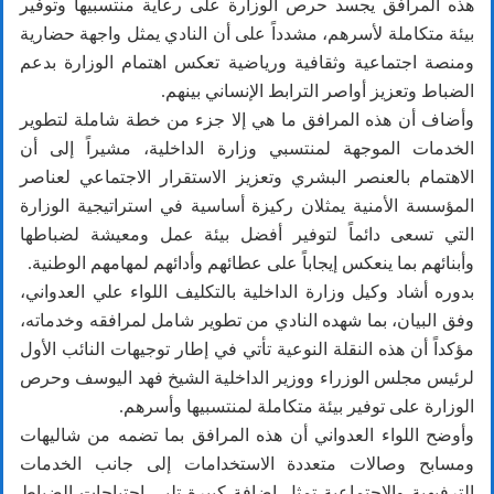
هذه المرافق يجسد حرص الوزارة على رعاية منتسبيها وتوفير
بيئة متكاملة لأسرهم، مشدداً على أن النادي يمثل واجهة حضارية
ومنصة اجتماعية وثقافية ورياضية تعكس اهتمام الوزارة بدعم
الضباط وتعزيز أواصر الترابط الإنساني بينهم.
وأضاف أن هذه المرافق ما هي إلا جزء من خطة شاملة لتطوير
الخدمات الموجهة لمنتسبي وزارة الداخلية، مشيراً إلى أن
الاهتمام بالعنصر البشري وتعزيز الاستقرار الاجتماعي لعناصر
المؤسسة الأمنية يمثلان ركيزة أساسية في استراتيجية الوزارة
التي تسعى دائماً لتوفير أفضل بيئة عمل ومعيشة لضباطها
وأبنائهم بما ينعكس إيجاباً على عطائهم وأدائهم لمهامهم الوطنية.
بدوره أشاد وكيل وزارة الداخلية بالتكليف اللواء علي العدواني،
وفق البيان، بما شهده النادي من تطوير شامل لمرافقه وخدماته،
مؤكداً أن هذه النقلة النوعية تأتي في إطار توجيهات النائب الأول
لرئيس مجلس الوزراء ووزير الداخلية الشيخ فهد اليوسف وحرص
الوزارة على توفير بيئة متكاملة لمنتسبيها وأسرهم.
وأوضح اللواء العدواني أن هذه المرافق بما تضمه من شاليهات
ومسابح وصالات متعددة الاستخدامات إلى جانب الخدمات
الترفيهية والاجتماعية تمثل إضافة كبيرة تلبي احتياجات الضباط