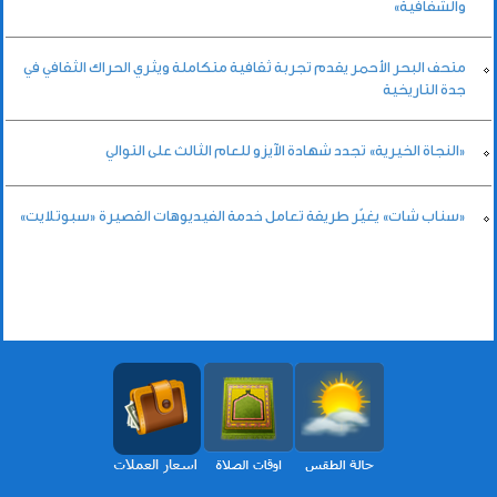
والشفافية»
متحف البحر الأحمر يقدم تجربة ثقافية متكاملة ويثري الحراك الثقافي في
جدة التاريخية
«النجاة الخيرية» تجدد شهادة الآيزو للعام الثالث على التوالي
«سناب شات» يغيّر طريقة تعامل خدمة الفيديوهات القصيرة «سبوتلايت»