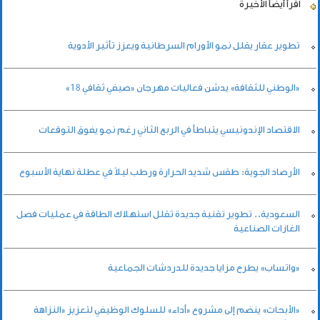
اقرأ أيضاً
الأخيرة
تطوير عقار يقلل نمو الأورام السرطانية ويعزز تأثير الأدوية
«الوطني للثقافة» يدشن فعاليات مهرجان «صيفي ثقافي 18»
الاقتصاد الإندونيسي يتباطأ في الربع الثاني رغم نمو يفوق التوقعات
الأرصاد الجوية: طقس شديد الحرارة ورطب ليلاً في عطلة نهاية الأسبوع
السعودية.. تطوير تقنية جديدة تقلل استهلاك الطاقة في عمليات فصل
الغازات الصناعية
«واتساب» يطرح مزايا جديدة للدردشات الجماعية
«الأبحاث» ينضم إلى مشروع «أداء» للسلوك الوظيفي لتعزيز «النزاهة