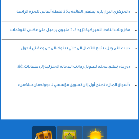
«المركزي البرازيلي» يخفض الفائدة بـ25 نقطة أساس للمرة الرابعة
مخزونات النفط الأميركية تزيد 2.5 مليون برميل على عكس التوقعات
«بيت التمويل» يتيح الاتصال المجاني ببنوك المجموعة في 4 دول
«وربة» يطلق حملة لتحويل رواتب العمالة المنزلية إلى حسابات sidi
«أسواق المال» تمنح أول إذن تسويق مؤسسي لـ «جولدمان ساكس»