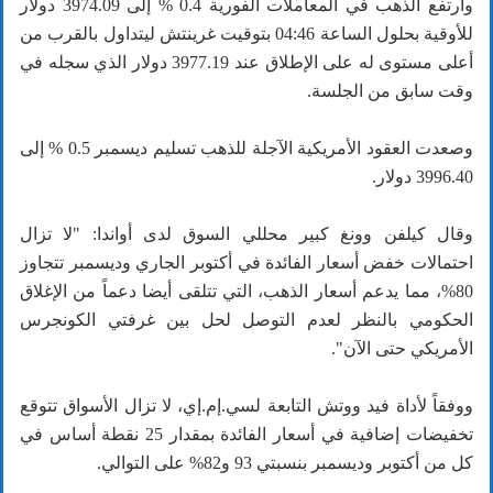
وارتفع الذهب في المعاملات الفورية 0.4 % إلى 3974.09 دولار
للأوقية بحلول الساعة 04:46 بتوقيت غرينتش ليتداول بالقرب من
أعلى مستوى له على الإطلاق عند 3977.19 دولار الذي سجله في
وقت سابق من الجلسة.
وصعدت العقود الأمريكية الآجلة للذهب تسليم ديسمبر 0.5 % إلى
3996.40 دولار.
وقال كيلفن وونغ كبير محللي السوق لدى أواندا: "لا تزال
احتمالات خفض أسعار الفائدة في أكتوبر الجاري وديسمبر تتجاوز
80%، مما يدعم أسعار الذهب، التي تتلقى أيضا دعماً من الإغلاق
الحكومي بالنظر لعدم التوصل لحل بين غرفتي الكونجرس
الأمريكي حتى الآن".
ووفقاً لأداة فيد ووتش التابعة لسي.إم.إي، لا تزال الأسواق تتوقع
تخفيضات إضافية في أسعار الفائدة بمقدار 25 نقطة أساس في
كل من أكتوبر وديسمبر بنسبتي 93 و82% على التوالي.