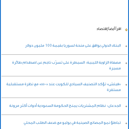
اقرأ أيضاً
إقتصاد
البنك الدولي يوافق على منحة لسوريا بقيمة 100 مليون دولار
مصفاة الزاوية الليبية: السيطرة على تسرّب ناجم عن اصطدام طائرة
مسيرة
«فيتش» تؤكد التصنيف السيادي للكويت عند «-aa» مع نظرة مستقبلية
مستقرة
الجدعان: نظام المشتريات يمنح الحكومة السعودية أدوات أكثر مرونة
تباطؤ نمو المصانع الصينية في يوليو مع ضعف الطلب المحلي