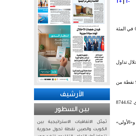
T+
|
T-
أغلقت بورصة الكويت تعاملاتها اليوم الخميس، على انخفاض مؤشرها العام 31.48 نقطة بنسبة بلغت 0.36 في المئة
 المئة، ليبلغ مستوى 8428.42 نقطة من خلال تداول
وفي المقابل انخفض مؤشر السوق الأول 42.08 نقطة بنسبة بلغت 0.45 في المئة، ليبلغ مستوى 9301.65 نقطة من
الأرشيف
في موازاة ذلك ارتفع مؤشر «رئيسي 50» بمقدار 0.49 نقطة بنسبة بلغت 0.01 في المئة، ليبلغ مستوى 8744.62
بين السطور
تُمثّل الاتفاقيات الاستراتيجية بين
و«الأولى»
الكويت والصين نقطة تحول محورية