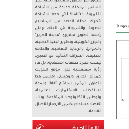
تتجاوز أطر التعاون التقليدي، لتضع حجر
الأساس لمرحلة جديدة من الشراكة
التنموية الشاملة. ​تأتي هذه الشراكة
لتُحرّك عجلة العديد من المشاريع
دود: 0
الحيوية والتنموية في البلاد، وعلى
رأسها تطوير مشروع “مدينة الحرير”
والجزر الكويتية، وتطوير البنية التحتية،
والموانئ، والرعاية السكنية، والطاقة
النظيفة. الشراكة الثنائية مع الصين،
ليست مجرد صفقات اقتصادية، بل هي
رؤية مستقبلية تعزز موقع الكويت
كمركز تجاري ولوجستي إقليمي. ​هذا
التعاون المثمر سيفتح آفاقاً واسعة
لاستقطاب الاستثمارات العالمية،
وتوطين التكنولوجيا المتقدمة، وبناء
اقتصاد مستدام يضمن الازدهار للأجيال
القادمة.