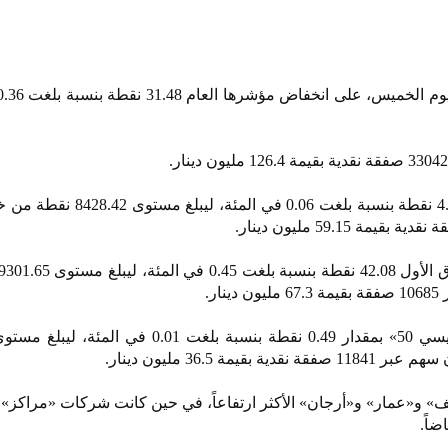
وارتفع مؤشر السوق الرئيسي 4.77 نقطة بنسبة بلغت 0.06 في
 و«عمار» و«أرجان» الأكثر ارتفاعاً، في حين كانت شركات «مراكز» 
ضاً.