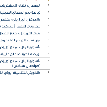
الجدعان: نظام المشتريات 
تباطؤ نمو المصانع الصيني
«المركزي البرازيلي» يخفض الفائدة بـ25 نقطة أسا
مخزونات النفط الأميركية تزيد 2.5 مليون برميل على عكس 
«بيت التمويل» يتيح الاتصال 
«وربة» يطلق حملة لتحويل روا
«أسواق المال» تمنح أول 
بورصة الكويت تغلق على انخفاض 
«أسواق المال» تمنح أول 
(جولدمان ساكس)
«الكويتي للتنمية» يوقع اتفاقيتي منحة بـ5 ملايين دولار لدعم الجه