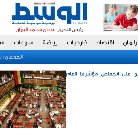
رلمان
اقتصاد
خارجيات
رياضة
منوعات
مق
الجدعان: نظام
لق على انخفاض مؤشرها العام