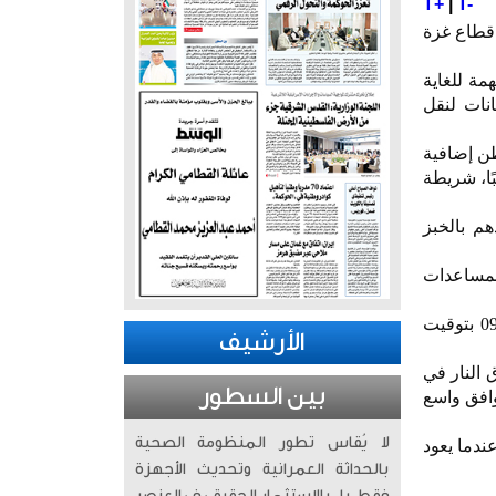
T+
|
T-
 قطاع غزة
مة للغاية
نات لنقل
غذائية جاهزة للدخول إلى القطاع، في حين أن 100 ألف طن إضافية
ًا، شريطة
، لتزويدهم بالخبز
لمساعدات
ودخل وقف إطلاق النار بين إسرائيل وحركة حماس حيز التنفيذ ظهر أمس الجمعة عند الساعة 09:00 بتوقيت
الأرشيف
 النار في
بين السطور
وافق واسع
لا يُقاس تطور المنظومة الصحية
ندما يعود
بالحداثة العمرانية وتحديث الأجهزة