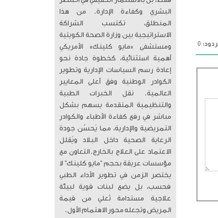
فقط، بل بالاستثمار الحقيقي في العنصر
البشري وكفاءة الإدارة. من هذا
المنطلق، تكتسب الشراكة
الاستراتيجية بين وزارة الصحة الكويتية
دود: 0
ومستشفى «مايو كلينك» الأمريكي
أهمية استثنائية، كخطوة جادة نحو
إعادة رسم السياسات الإدارية وتطوير
الكوادر الوطنية وفق أعلى المعايير
العالمية. ​ نقل الخبرات الطبية
والتنظيمية المتقدمة يسهم بشكل
مباشر في رفع كفاءة الأطباء والكوادر
التمريضية والإدارية، مما يُحسّن جودة
الرعاية الصحية داخل البلاد ويُقلل
الاعتماد على العلاج بالخارج. ​التعاون مع
مؤسسات عريقة بحجم “مايو كلينك” لا
يختصر الزمن في تطوير الأداء الطبي
فحسب، بل يضع لبنات قوية لبيئة
علاجية مستدامة تُعلي من قيمة
المريض وتجعله محور الاهتمام الأول.