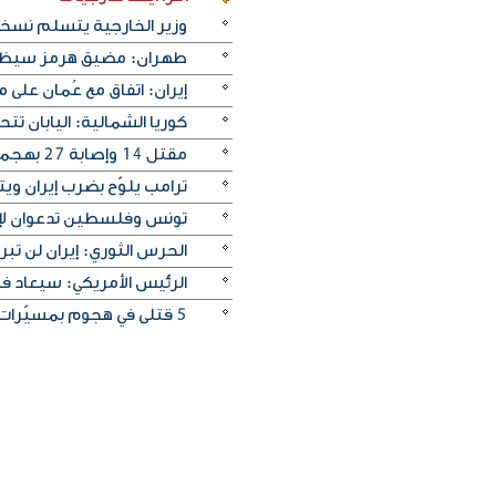
وزير الخارجية يتسلم نسخة 
طهران: مضيق هرمز سيظل م
إيران: اتفاق مع عُمان على
كوريا الشمالية: اليابان ت
مقتل 14 وإصابة ‌27 بهجمات روسية على كييف
ترامب يلوّح بضرب إيران ويترق
تونس وفلسطين تدعوان لإنه
الحرس الثوري: إيران لن تبر
الرئيس الأمريكي: سيعاد ف
5 قتلى في هجوم بمسيّرات على منطقة صناعية قرب موسكو