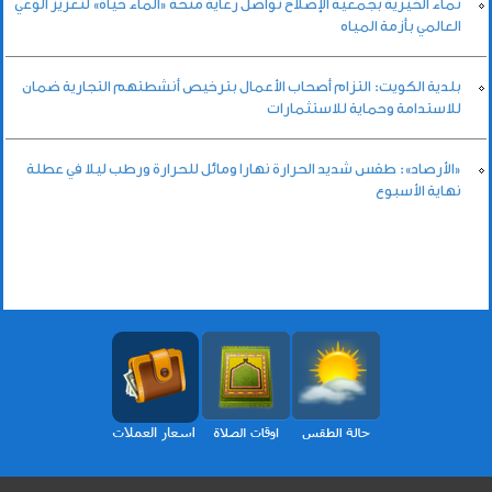
نماء الخيرية بجمعية الإصلاح تواصل رعاية منحة «الماء حياة» لتعزيز الوعي
العالمي بأزمة المياه
بلدية الكويت: التزام أصحاب الأعمال بترخيص أنشطتهم التجارية ضمان
للاستدامة وحماية للاستثمارات
«الأرصاد»: طقس شديد الحرارة نهارا ومائل للحرارة ورطب ليلا في عطلة
نهاية الأسبوع