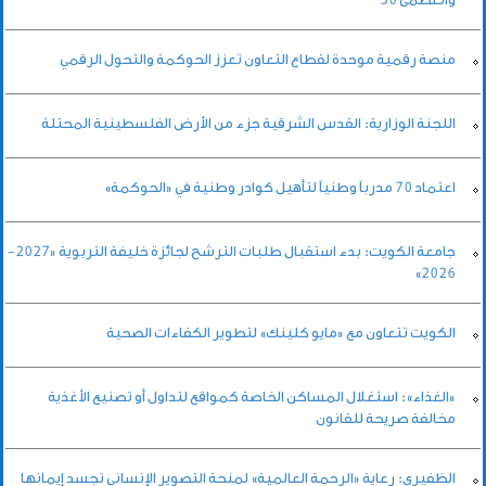
منصة رقمية موحدة لقطاع التعاون تعزز الحوكمة والتحول الرقمي
اللجنة الوزارية: القدس الشرقية جزء من الأرض الفلسطينية المحتلة
اعتماد 70 مدرباً وطنياً لتأهيل كوادر وطنية في «الحوكمة»
جامعة الكويت: بدء استقبال طلبات الترشح لجائزة خليفة التربوية «2027-
2026»
الكويت تتعاون مع «مايو كلينك» لتطوير الكفاءات الصحية
«الغذاء»: استغلال المساكن الخاصة كمواقع لتداول أو تصنيع الأغذية
مخالفة صريحة للقانون
الظفيري: رعاية «الرحمة العالمية» لمنحة التصوير الإنساني تجسد إيمانها