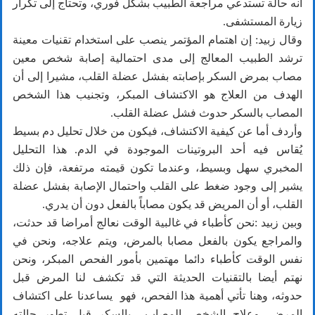
أنه حالة تستدعي مراجعة الطبيب بشكل فوري، وتحتاج إلى تكرار
زيارة المستشفى.
وقال زبيد: إن اهتمام المؤتمر ينصب على استخدام تقنيات معينة
ترشد الطبيب المعالج إلى مدى احتمالية إصابة شخص معين
مصاب بمرض السكر بإصابته بفشل عضلة القلب، مشيرا إلى أن
الهدف من العلاج هو الاكتشاف المبكر، وتجنيب هذا الشخص
المصاب بالسكر حدوث فشل عضلة القلب.
وأردف أما عن كيفية الاكتشاف، فيكون من خلال تحليل دم بسيط
يُقاس فيه أحد البروتينات الموجودة في الدم. هذا التحليل
المخبري سهل وبسيط، وعندما تكون قيمته مرتفعة، فإن ذلك
يشير إلى وجود ضغط على القلب واحتمال الإصابة بفشل عضلة
القلب، أو أن المريض قد يكون مصاباً بالفعل دون أن يدري.
وبين زبيد :نحن كأطباء في غالبية الوقت نعالج أمراضا قد حدثت،
والمراجع يكون بالفعل مصابا بالمرض، ويتم علاجه، ونحن في
نفس الوقت كأطباء دائما مهتمين بأمور الفحص المبكر، ونحن
نهتم أيضا بالتقنيات الحديثة التي قد تكشف لنا المرض قبل
حدوثه، وهنا تأتي أهمية هذا الفحص، فهو يساعدنا على اكتشاف
المرض، وعلاج الشخص المصاب بالسكر قبل تطور حالته