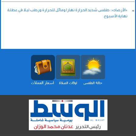
«الأرصاد»: طقس شديد الحرارة نهارا ومائل للحرارة ورطب ليلا في عطلة
نهاية الأسبوع