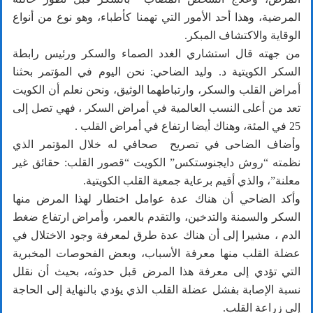
المرضية، وهذا أحد الأمور التي تهمنا كأطباء، وهو نوع من أنواع
الوقاية والاكتشاف المبكر.
من جهته قال استشاري الغدد الصماء والسكر ورئيس رابطة
السكر الكويتية د. وليد الضاحي: نحن اليوم في المؤتمر بحثنا
أمراض القلب والسكر، وارتباطهما الوثيق، ونحن نعلم أن الكويت
تعد من أعلى النسب العالمية في أمراض السكر ، فهي تصل إلى
25 في المئة، وهناك أيضا ارتفاع في أمراض القلب .
وأضاف الضاحى في تصريح صحافي له خلال المؤتمر الذي
نظمته “روش دايجنوستكس” الكويت “قصور القلب: حقائق غير
معلنة”، والذي أقيم برعاية جمعية القلب الكويتية.
وأكد الضاحي أن هناك عدة عوامل اختطار لهذا المرض منها
السكر والسمنة والتدخين، والتقدم بالعمر، وأمراض ارتفاع ضغط
الدم ، مشيرا إلى أن هناك عدة طرق لمعرفة وجود الاختلال في
عضلة القلب منها معرفة الأسباب، وبعض الفحوصات المخبرية
التي تؤدي إلى معرفة هذا المرض قبل حدوثه، بحيث أن نقلل
نسبة الإصابة بفشل عضلة القلب الذي يؤدي بالنهاية إلى الحاجة
إلى زراعة القلب.