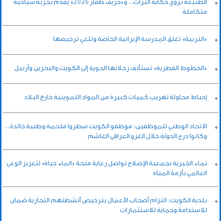
الطبيعة تروي حكاية التراث.. و«خريف ظفار 2026» يقدم تجربة سياحية
متكاملة
«التربية» تغلق المدرسة الإيرانية الخاصة وتلغي ترخيصها
«الخطوط القطرية» تستأنف رحلاتها الجوية إلى الكويت والبحرين وأربيل
إحباط محاولة تهريب كميات كبيرة من المواد التموينية خارج البلاد
الاتحاد الوطني للموظفين: موظفو الكويت سطروا ملحمة وطنية خالدة..
وكانوا درع الدولة خلال الغزو العراقي الغاشم
نماء الخيرية بجمعية الإصلاح تواصل رعاية منحة «الماء حياة» لتعزيز الوعي
العالمي بأزمة المياه
بلدية الكويت: التزام أصحاب الأعمال بترخيص أنشطتهم التجارية ضمان
للاستدامة وحماية للاستثمارات