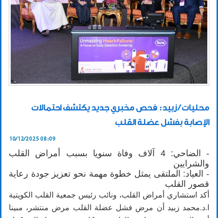
محليات / زبيد: فحص مخبري جديد يكتشف احتمالات
الإصابة بفشل عضلة القلب
10/12/2025 08:09
- الضاحي: 4 آلاف وفاة سنويا بسبب أمراض القلب
والشرايين
- العياد: الملتقى يمثل خطوة مهمة نحو تعزيز جودة رعاية
قصور القلب
أكد استشاري أمراض القلب، ونائب رئيس جمعية القلب الكويتية
ا.د.محمد زبيد أن مرض فشل عضلة القلب مرض منتشر، مبينا