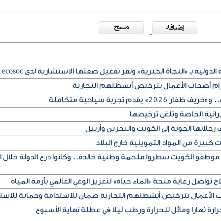
لدولية بـ «النجاة الخيرية» وتقر تفعيل صفتها الاستشارية لدى ecosoc
تزام أصحاب الأعمال بترخيص أنشطتهم التجارية
» يقدم تجربة سياحية متكاملة
يرانية الخاصة وتلغي ترخيصها
حلاتها الجوية إلى الكويت والبحرين وأربيل
كبيرة من المواد التموينية خارج البلاد
 موظفو الكويت سطروا ملحمة وطنية خالدة.. وكانوا درع الدولة خلال ا
ح تواصل رعاية منحة «الماء حياة» لتعزيز الوعي العالمي بأزمة المياه
اب الأعمال بترخيص أنشطتهم التجارية ضمان للاستدامة وحماية للاست
رة نهارا ومائل للحرارة ورطب ليلا في عطلة نهاية الأسبوع