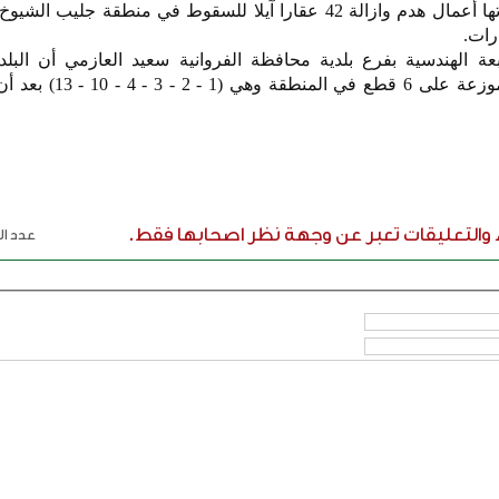
أعلنت بلدية الكويت أمس مباشرتها أعمال هدم وازالة 42 عقارا آيلا للسقوط في منطقة جل
رات.
بعة الهندسية بفرع بلدية محافظة الفروانية سعيد العازمي أن البل
باستكمال هدم باقي العقارات الموزعة على 6 قط
ء والتعليقات تعبر عن وجهة نظر اصحابها فقط.
عدد الر