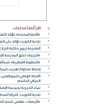
اقرأ أيضاً
محليات
«الأمم المتحدة» تؤكد الثقة ا
بلدية الكويت تؤكد على ال
الطبيعة تروي حكاية التراث.. و«خريف ظفار 2026
«التربية» تغلق المدرسة الإ
«الخطوط القطرية» تستأنف ر
إحباط محاولة تهريب كميات 
الاتحاد الوطني للموظفين:
العراقي الغاشم
نماء الخيرية بجمعية الإصلا
بلدية الكويت: التزام أصح
«الأرصاد»: طقس شديد الحرا