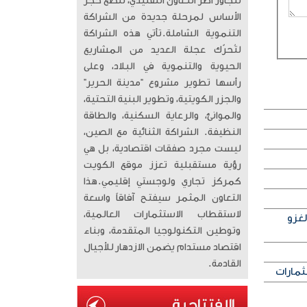
تتجاوز أطر التعاون التقليدي، لتضع حجر
الأساس لمرحلة جديدة من الشراكة
التنموية الشاملة. ​تأتي هذه الشراكة
لتُحرّك عجلة العديد من المشاريع
الحيوية والتنموية في البلاد، وعلى
رأسها تطوير مشروع “مدينة الحرير”
والجزر الكويتية، وتطوير البنية التحتية،
والموانئ، والرعاية السكنية، والطاقة
النظيفة. الشراكة الثنائية مع الصين،
ليست مجرد صفقات اقتصادية، بل هي
رؤية مستقبلية تعزز موقع الكويت
كمركز تجاري ولوجستي إقليمي. ​هذا
التعاون المثمر سيفتح آفاقاً واسعة
لاستقطاب الاستثمارات العالمية،
لغزو
وتوطين التكنولوجيا المتقدمة، وبناء
اقتصاد مستدام يضمن الازدهار للأجيال
القادمة.
ثمارات