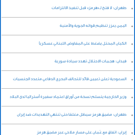
طهران: لا فتح لـ«هرمز» قبل تنفيذ الالتزامات
اليمن يعزز تنظيم قواته الجوية والأمنية
الكيان المحتل يضغط على المفاوض اللبناني عسكرياً
فيدان: هجمات الاحتلال تهدد سيادة سورية
السعودية تعلن تعيين قائد للتحالف البحري الدفاعي متعدد الجنسيات
وزير الخارجية يتسلم نسخة من أوراق اعتماد سفيرة أستراليا لدى البلاد
طهران: مضيق هرمز سيظل مغلقا حتى تنتهي التهديدات ضد إيران
إيران: اتفاق مع عُمان على مسار ملاحي عبر مضيق هرمز