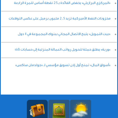
«المركزي البرازيلي» يخفض الفائدة بـ25 نقطة أساس للمرة الرابعة
مخزونات النفط الأميركية تزيد 2.5 مليون برميل على عكس التوقعات
«بيت التمويل» يتيح الاتصال المجاني ببنوك المجموعة في 4 دول
«وربة» يطلق حملة لتحويل رواتب العمالة المنزلية إلى حسابات sidi
«أسواق المال» تمنح أول إذن تسويق مؤسسي لـ «جولدمان ساكس»