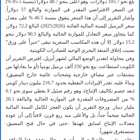
بلغ نحو 105.7 دولارات، وهو أعلى بنحو 48.7 دولاراً (بنسبة 85.5 %)
عن السعر الافتراضي المقدر في الموازنة والبالغ 57 دولاراً.
وأشار التقرير إلى أن هذا السعر يتفوق بنسبة 46.5 % على معدل
سعر البرميل للسنة المالية الفائتة (2025/2026) البالغ 72.2 دولار،
كما يتجاوز سعر التعادل للموازنة الحالية والبالغ 90.5 دولار بنحو
15.2 دولار. إلا أن هذه المكاسب السعرية تبقى “حبراً على ورق”
بسبب إغلاق المنفذ البحري الوحيد للصادرات الكويتية.
وفي محاولة لتقدير الوضع المالي لشهر أبريل، افترض التقرير أن
الكويت استطاعت بيع نحو 250 ألف برميل يومياً (أو ما يعادلها من
مشتقات عبر مصافٍ خارجية وشحنات عائمة خارج المضيق).
وبناءً عليه، تقدر الإيرادات النفطية بحدود 216.7 مليون دينار كويتي
(بعد خصم تكاليف الإنتاج)، وهو رقم ضئيل لا يغطي سوى نحو 0.1
% من المصروفات المقدرة في الموازنة الحالية والبالغة 26.1
مليار دينار. ورجح التقرير أن يكون العجز لكامل السنة المالية
الحالية ضخماً جداً، بل والأعلى منذ ربع قرن، لافتاً إلى أن عودة
معدلات الإنتاج لسابق عهدها -حتى في حال فتح المضيق-
ستستغرق شهوراً.
وخلص تقرير «الشال» إلى أنه في حال تحقق هذا التوافق،