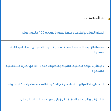
اقرأ أيضاً
إقتصاد
البنك الدولي يوافق على منحة لسوريا بقيمة 100 مليون دولار
مصفاة الزاوية الليبية: السيطرة على تسرّب ناجم عن اصطدام طائرة
مسيرة
«فيتش» تؤكد التصنيف السيادي للكويت عند «-aa» مع نظرة مستقبلية
مستقرة
الجدعان: نظام المشتريات يمنح الحكومة السعودية أدوات أكثر مرونة
تباطؤ نمو المصانع الصينية في يوليو مع ضعف الطلب المحلي