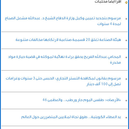
اقرأ أيضاً
محليات
مرسوم بتجديد تعيين وكيل وزارة الدفاع الشيخ د. عبدالله مشعل الصباح
لمدة 4 سنوات
هيئة الصناعة تغلق 20 قسيمة صناعية لارتكابها مخالفات متنوعة
المحامي عبدالله الفريح يحقق براءة نهائية لموكله في قضية حيازة مواد
مخدرة
مرسوم بقانون لمكافحة التستر التجاري: الحبس حتى 3 سنوات وغرامات
تصل إلى 100 ألف دينار
«الأرصاد»: طقس اليوم حار ورطب.. والعظمى 46
يد العطاء الكويتية.. طوق نجاة لملايين المتضررين حول العالم