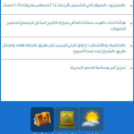
«العجيري»: كسوف كلي للشمس الأربعاء 12 أغسطس وذروته 6:36 مساءً
هيئة الغذاء داهمت سكناً خاصاً في مبارك الكبير استُغل كمصنع لتحضير
الحلويات
«الداخلية» و«الأشغال»: إغلاق حارتي اليمين على طريق «الملك فهد» ومدخل
طريق «الشيخ زايد» لمدة أسبوع
تعزيز أمن وسلامة الحدود البحرية