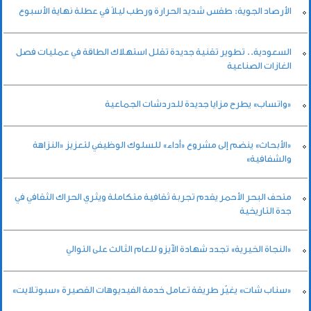
الأرصاد الجوية: طقس شديد الحرارة ورطب ليلاً في عطلة نهاية الأسبوع
السعودية.. تطوير تقنية جديدة تقلل استهلاك الطاقة في عمليات فصل
الغازات الصناعية
«واتساب» يطرح مزايا جديدة للدردشات الجماعية
«الأبحاث» ينضم إلى مشروع «أداء» للسلوك الوظيفي لتعزيز «النزاهة
والشفافية»
متحف البحر الأحمر يقدم تجربة ثقافية متكاملة ويثري الحراك الثقافي في
جدة التاريخية
«النجاة الخيرية» تجدد شهادة الآيزو للعام الثالث على التوالي
«سناب شات» يغيّر طريقة تعامل خدمة الفيديوهات القصيرة «سبوتلايت»