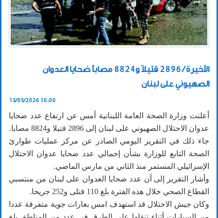
الأخيرة / 2896 قتيلاً و8824 مصاباً ضحايا العدوان
الصهيوني على لبنان
13/05/2026 10:00
أعلنت وزارة الصحة العامة اللبنانية أمس عن ارتفاع عدد ضحايا
عدوان الاحتلال الصهيوني على لبنان إلى 2896 قتيلا و8824 مصابا.
جاء ذلك في التقرير اليومي الصادر عن مركز عمليات طوارئ
الصحة التابع للوزارة بشأن إجمالي عدد ضحايا عدوان الاحتلال
الإسرائيلي المستمر منذ الثاني من مارس الماضي.
وأشار التقرير إلى أن عدد ضحايا العدوان على لبنان من منتسبي
القطاع الصحي خلال هذه الفترة بلغ 110 قتلى و252 جريحا.
وكان جيش الاحتلال قد استهدف امس بغارات جوية متفرقة عددا
من السيارات أثناء تنقلها على الطرق في عدد من المناطق بلغ