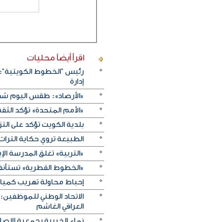
اقرأ أيضاً
محليات
رئيس "الخطوط الكويتية": 
إدارة
«الأرصاد»: طقس اليوم شديد
«الأمم المتحدة» تؤكد الثقة ا
بلدية الكويت تؤكد على ال
الطبيعة تروي حكاية التراث.. و«خريف ظفار 2026
«التربية» تغلق المدرسة الإ
«الخطوط القطرية» تستأنف ر
إحباط محاولة تهريب كميات 
الاتحاد الوطني للموظفين:
العراقي الغاشم
نماء الخيرية بجمعية الإصلا