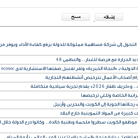
التحول إلى شركة مساهمة مملوكة للدولة يرفع كفاءة الأداء ويوفر مر
 الحرارة مع فرصة للغبار.. والعظمى 48
لدولية بـ «النجاة الخيرية» وتقر تفعيل صفتها الاستشارية لدى ecosoc
تزام أصحاب الأعمال بترخيص أنشطتهم التجارية
» يقدم تجربة سياحية متكاملة
يرانية الخاصة وتلغي ترخيصها
حلاتها الجوية إلى الكويت والبحرين وأربيل
كبيرة من المواد التموينية خارج البلاد
 موظفو الكويت سطروا ملحمة وطنية خالدة.. وكانوا درع الدولة خلال ا
ح تواصل رعاية منحة «الماء حياة» لتعزيز الوعي العالمي بأزمة المياه