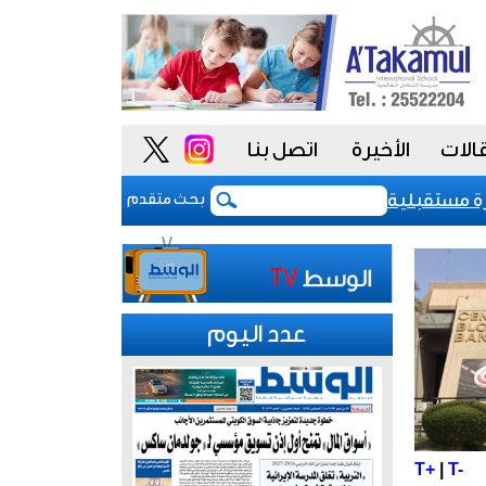
الات
الأخيرة
اتصل بنا
دي للكويت عند «-aa» مع نظرة مستقبلية مستقرة
بعد 5 أشهر من الحرب.. بوادر اتفاق "وشيك" لفتح مضيق هرمز
بحث متقدم
عدد اليوم
T+
|
T-