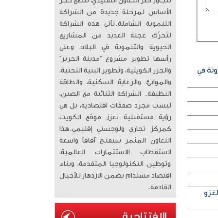
تتجاوز أطر التعاون التقليدي، لتضع حجر
الأساس لمرحلة جديدة من الشراكة
التنموية الشاملة. ​تأتي هذه الشراكة
لتُحرّك عجلة العديد من المشاريع
الحيوية والتنموية في البلاد، وعلى
رأسها تطوير مشروع “مدينة الحرير”
ونة في
والجزر الكويتية، وتطوير البنية التحتية،
والموانئ، والرعاية السكنية، والطاقة
النظيفة. الشراكة الثنائية مع الصين،
ليست مجرد صفقات اقتصادية، بل هي
رؤية مستقبلية تعزز موقع الكويت
كمركز تجاري ولوجستي إقليمي. ​هذا
التعاون المثمر سيفتح آفاقاً واسعة
لاستقطاب الاستثمارات العالمية،
وتوطين التكنولوجيا المتقدمة، وبناء
اقتصاد مستدام يضمن الازدهار للأجيال
القادمة.
لغزو