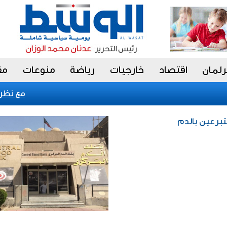
رلمان
اقتصاد
خارجيات
رياضة
منوعات
مق
«فيتش» تؤكد التصنيف السيا
تبرعين بالدم