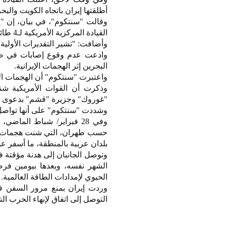
أطلقتها إيران باتجاه الكويت وال
القيادة المركزية الأمريكية لـ4 طائرات مسيرة إيرانية هجومية أحادية الاتجاه كانت مُتجهة نحو مضيق هرمز".
وأضافت: "تشير التقديرات الأولية إلى اعتراض 6 من الصواريخ بينما لم يصل الص
وادعت عدم وقوع إصابات في صفو
البحرين إثر الهجمات الإيرانية.
واعتبرت "سنتكوم" أن الهجمات الإي
وذكرت أن القوات الأمريكية شن
"غوروك" وجزيرة "قشم" بدعوى "
وشددت "سنتكوم" على أنها تواصل ا
حسب طهران، التي شنت هجمات قتلت
بلدان عربية بالمنطقة، ما أسفر ع
الشهر نفسه، وبعدها بيومين فرض
الحيوي لإمدادات الطاقة العالمية.
وردت إيران بمنع مرور السفن في
التوصل إلى اتفاق لإنهاء الحرب ا