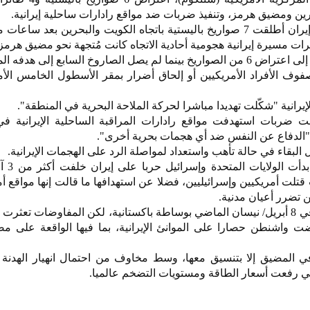
بحرين ومضيق هرمز، وتنفيذ ضربات ضد مواقع رادارات ساحلية إيرانية.
وقالت "سنتكوم"، في بيان، إن "إيران أطلقت 7 صواريخ باليستية باتجاه الكويت والبحرين بعد
اروخ السابع إلى هدفه المحدد".
ف الأفراد الأمريكيين أو إلحاق أضرار بمقر الأسطول الخامس الأ
رانية "شكّلت تهديدا مباشرا لحركة الملاحة البحرية في المنطقة".
ت ضربات استهدفت مواقع رادارات المراقبة الساحلية الإيرانية ف
الدفاع عن النفس ضد أي هجمات بحرية أخرى".
لبقاء في حالة تأهب واستعداد لمواصلة الرد على الهجمات الإيرانية.
وفي 28 فبراير/ 
 أمريكيين وإسرائيليين، فضلا عن استهدافها ما قالت إنها مواقع أ
ن تضرر أعيان مدنية.
ت واشنطن حصارا على الموانئ الإيرانية، بما فيها الواقعة على م
 المضيق إلا بتنسيق معها، وسط مخاوف من احتمال انهيار الهدنة م
لتي رفعت أسعار الطاقة ومستويات التضخم عالميا.