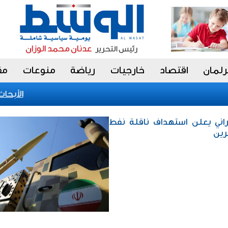
رلمان
اقتصاد
خارجيات
رياضة
منوعات
مق
«الأبحاث»
يراني يعلن استهداف ناقلة نفط
رين