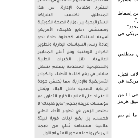
فقط، بل بالاستثمار الحقيقي في العنصر
البشري وكفاءة الإدارة. من هذا
 ساعات من إسقاط
المنطلق، تكتسب الشراكة
الاستراتيجية بين وزارة الصحة الكويتية
ومستشفى «مايو كلينك» الأمريكي
مريكي في
أهمية استثنائية، كخطوة جادة نحو
إعادة رسم السياسات الإدارية وتطوير
الكوادر الوطنية وفق أعلى المعايير
ي منطقتي
العالمية. ​ نقل الخبرات الطبية
والتنظيمية المتقدمة يسهم بشكل
شباط الماضي، بدأت الولايات المتحدة وإسرائيل حربا على إيران خلفت أكثر من 3 آلاف قتيل،
مباشر في رفع كفاءة الأطباء والكوادر
مريكية في
التمريضية والإدارية، مما يُحسّن جودة
الرعاية الصحية داخل البلاد ويُقلل
وتوصل الجانبان إلى هدنة مؤقتة في 8 أبريل/ نيسان الماضي بوساطة باكستانية، لكن المفاوضات تعثرت في 11 من
الاعتماد على العلاج بالخارج. ​التعاون مع
ضيق هرمز
مؤسسات عريقة بحجم “مايو كلينك” لا
يختصر الزمن في تطوير الأداء الطبي
ا لم يتم
فحسب، بل يضع لبنات قوية لبيئة
علاجية مستدامة تُعلي من قيمة
المريض وتجعله محور الاهتمام الأول.