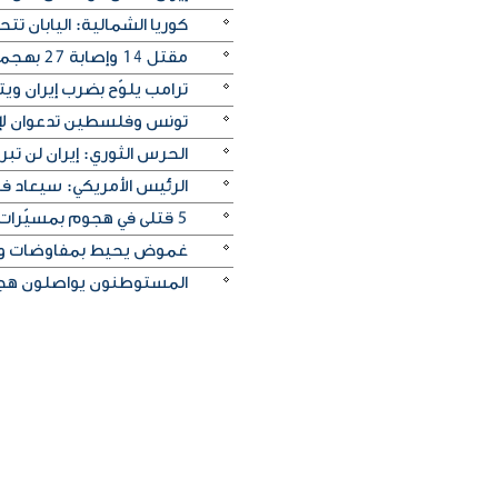
كوريا الشمالية: اليابان ت
مقتل 14 وإصابة ‌27 بهجمات روسية على كييف
ترامب يلوّح بضرب إيران ويترق
تونس وفلسطين تدعوان لإنه
الحرس الثوري: إيران لن تبر
الرئيس الأمريكي: سيعاد ف
5 قتلى في هجوم بمسيّرات على منطقة صناعية قرب موسكو
غموض يحيط بمفاوضات و
المستوطنون يواصلون هج