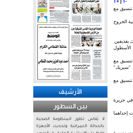
T+
|
T-
دون تنسيق مع
ية الخروج
 بقذيفين
 الأسطول
تنسيق مع
 "سيريك"
ودون تنسيق مع
الأرشيف
في جزيرة
بين السطور
ت إحداهما
لا يُقاس تطور المنظومة الصحية
بالحداثة العمرانية وتحديث الأجهزة
لأمريكية (سنتكوم)، اعتراض 6 صواريخ باليستية و4 طائرات مسيرة