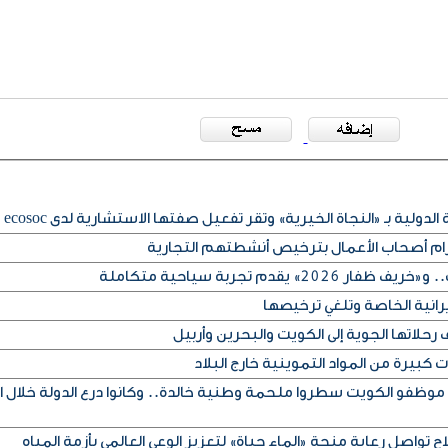
لدولية بـ «النجاة الخيرية» وتقر تفعيل صفتها الاستشارية لدى ecosoc
تزام أصحاب الأعمال بترخيص أنشطتهم التجارية
» يقدم تجربة سياحية متكاملة
يرانية الخاصة وتلغي ترخيصها
حلاتها الجوية إلى الكويت والبحرين وأربيل
كبيرة من المواد التموينية خارج البلاد
 موظفو الكويت سطروا ملحمة وطنية خالدة.. وكانوا درع الدولة خلال ا
ح تواصل رعاية منحة «الماء حياة» لتعزيز الوعي العالمي بأزمة المياه