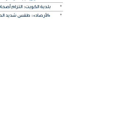
بلدية الكويت: التزام أصح
«الأرصاد»: طقس شديد الحرا