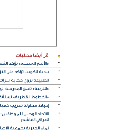
اقرأ أيضاً
محليات
«الأمم المتحدة» تؤكد الثقة ا
بلدية الكويت تؤكد على ال
الطبيعة تروي حكاية التراث.. و«خريف ظفار 2026
«التربية» تغلق المدرسة الإ
«الخطوط القطرية» تستأنف ر
إحباط محاولة تهريب كميات 
الاتحاد الوطني للموظفين:
العراقي الغاشم
نماء الخيرية بجمعية الإصلا