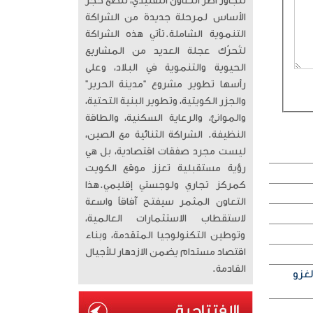
تتجاوز أطر التعاون التقليدي، لتضع حجر
الأساس لمرحلة جديدة من الشراكة
التنموية الشاملة. ​تأتي هذه الشراكة
لتُحرّك عجلة العديد من المشاريع
الحيوية والتنموية في البلاد، وعلى
رأسها تطوير مشروع “مدينة الحرير”
والجزر الكويتية، وتطوير البنية التحتية،
والموانئ، والرعاية السكنية، والطاقة
النظيفة. الشراكة الثنائية مع الصين،
ليست مجرد صفقات اقتصادية، بل هي
رؤية مستقبلية تعزز موقع الكويت
كمركز تجاري ولوجستي إقليمي. ​هذا
التعاون المثمر سيفتح آفاقاً واسعة
لاستقطاب الاستثمارات العالمية،
وتوطين التكنولوجيا المتقدمة، وبناء
اقتصاد مستدام يضمن الازدهار للأجيال
القادمة.
لغزو