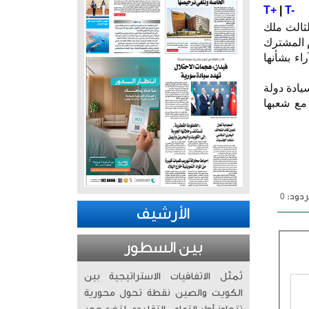
T+
|
T-
لثالث ملك
م المشترك
اء بشأنها
يادة دولة
 مع شعبها
دود: 0
الأرشيف
بين السطور
تُمثّل الاتفاقيات الاستراتيجية بين
الكويت والصين نقطة تحول محورية