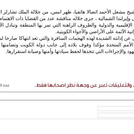
شيخ مشعل الأحمد اتصالا هاتفيا، ظهر امس، من جلالة الملك تشارلز ا
ى وإيرلندا الشمالية ، جرى خلاله مناقشة عدد من القضايا ذات الاهتما
قليمية والدولية والظروف الراهنة التي تمر بها المنطقة وتبادل الآر
نية الآثمة على الأراضي والأجواء الكويتية.
عن إدانته الشديدة لهذه الهجمات السافرة والتي تعد انتهاكا صارخا لس
 الأمم المتحدة مؤكدا وقوف بلاده إلى جانب دولة الكويت وتضامنها
ود والإجراءات التي تتخذها لحفظ سيادتها وأمنها وصيانة استقرارها.
ء والتعليقات تعبر عن وجهة نظر اصحابها فقط.
عدد الر