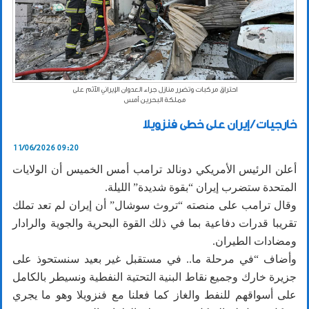
احتراق مركبات وتضرر منازل جراء العدوان الإيراني الآثم على
مملكة البحرين أمس
خارجيات / إيران على خطى فنزويلا
11/06/2026 09:20
أعلن الرئيس الأمريكي دونالد ترامب أمس الخميس أن الولايات
المتحدة ستضرب إيران “بقوة شديدة” الليلة.
وقال ترامب على منصته “تروث سوشال” أن إيران لم تعد تملك
تقريبا قدرات دفاعية بما في ذلك القوة البحرية والجوية والرادار
ومضادات الطيران.
وأضاف “في مرحلة ما.. في مستقبل غير بعيد سنستحوذ على
جزيرة خارك وجميع نقاط البنية التحتية النفطية ونسيطر بالكامل
على أسواقهم للنفط والغاز كما فعلنا مع فنزويلا وهو ما يجري