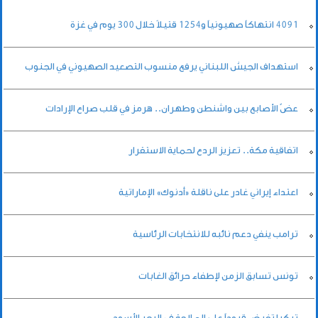
4091 انتهاكاً صهيونياً و1254 قتيلاً خلال 300 يوم في غزة
استهداف الجيش اللبناني يرفع منسوب التصعيد الصهيوني في الجنوب
عضّ الأصابع بين واشنطن وطهران.. هرمز في قلب صراع الإرادات
اتفاقية مكة.. تعزيز الردع لحماية الاستقرار
اعتداء إيراني غادر على ناقلة «أدنوك» الإماراتية
ترامب ينفي دعم نائبه للانتخابات الرئاسية
تونس تسابق الزمن لإطفاء حرائق الغابات
تركيا تفرض قيوداً على الملاحة في البحر الأسود