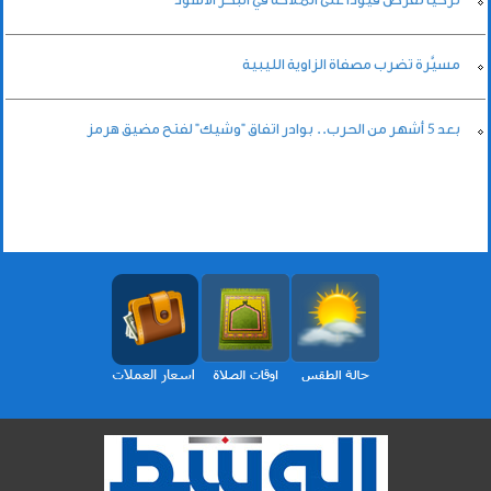
مسيَّرة تضرب مصفاة الزاوية الليبية
بعد 5 أشهر من الحرب.. بوادر اتفاق "وشيك" لفتح مضيق هرمز