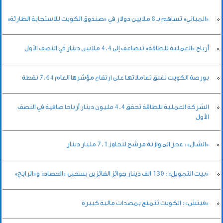
«المباني» تساهم بـ 8 ملايين دولار في «صندوق الكويت للاستجابة الطارئة»
أرباح «العملية للطاقة» تتضاعف إلى 4.4 ملايين دينار في النصف الأول
بورصة الكويت تغلق تعاملاتها على ارتفاع مؤشرها العام 7.64 نقطة
الشركة العملية للطاقة تحقق 4.4 مليون دينار أرباحا صافية في النصف
الأول
«الشال»: عجز الموازنة مرشح لتجاوز 7.1 مليار دينار
«بيت التمويل»: 130 الف دينار جوائز الفائزين بسحبى «الحصاد» و«الرابح»
«فيتش»: الكويت تتمتع بمصدات مالية كبيرة