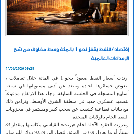
إقتصاد / النفط يقفز نحو 1 بالمئة وسط مخاوف من شح
الإمدادات العالمية
11/06/2026 09:28
ارتدت أسعار النفط صعوداً بنحو 1 في المائة خلال تعاملات ،
لتعوض خسائرها الحادة وتبتعد عن أدنى مستوياتها في سبعة
أسابيع المسجلة في الجلسة السابقة. وجاء هذا الارتفاع مدفوعاً
بتصعيد عسكري جديد في منطقة الشرق الأوسط، وتزامن ذلك
مع بيانات قطاعية كشفت عن سحب كبير ومستمر في مخزونات
النفط الخام بالولايات المتحدة.
وعززت العقود الآجلة لخام «برنت» القياسي مكاسبها بمقدار 83
سنتاً، أو ما يعادل 0.9 في المائة، لتصل إلى 92.29 دولار للبرميل،