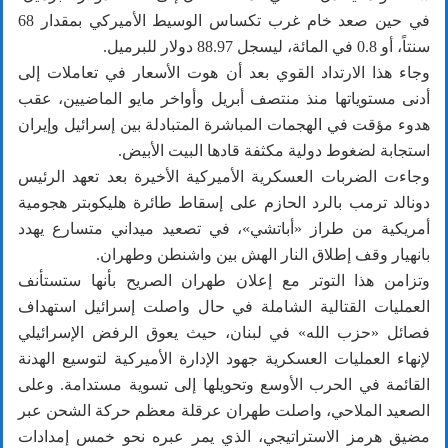
في حين صعد خام غرب تكساس الوسيط الأميركي بمقدار 68
سنتاً، أو 0.8 في المائة، ليسجل 88.97 دولار للبرميل.
وجاء هذا الارتداد القوي بعد أن هوت الأسعار في تعاملات إلى
أدنى مستوياتها منذ منتصف أبريل وأواخر مايو الماضيين، عقب
هدوء مؤقت في الهجمات المباشرة المتبادلة بين إسرائيل وإيران
استجابة لضغوط دولية مكثفة قادها البيت الأبيض.
وجاءت الضربات العسكرية الأميركية الأخيرة بعد تعهد الرئيس
دونالد ترمب بالرد الحازم على إسقاط طائرة هليكوبتر هجومية
أمريكية من طراز «أباتشي»، في تصعيد ميداني متسارع يهدد
بانهيار وقف إطلاق النار الهش بين واشنطن وطهران.
وتزامن هذا التوتر مع إعلان طهران الصريح بأنها ستستأنف
العمليات القتالية الشاملة في حال واصلت إسرائيل استهداف
فصائل «حزب الله» في لبنان، حيث يعوق الرفض الإسرائيلي
لإنهاء العمليات العسكرية جهود الإدارة الأميركية لتوسيع الهدنة
القائمة في الحرب الأوسع وتحويلها إلى تسوية مستدامة. وعلى
الصعيد الملاحي، واصلت طهران عرقلة معظم حركة الشحن عبر
مضيق هرمز الاستراتيجي، الذي يمر عبره نحو خمس إمدادات