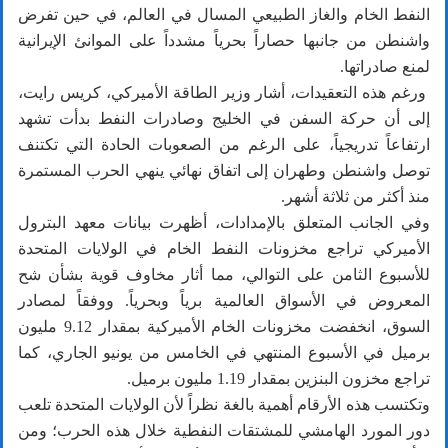
النفط الخام والغاز الطبيعي المسال في العالم، في حين تفرض
واشنطن من جانبها حصاراً بحرياً مشدداً على الموانئ الإيرانية
لمنع صادراتها.
ورغم هذه التعقيدات، أشار وزير الطاقة الأميركي، كريس رايت،
إلى أن حركة السفن في الخليج وصادرات النفط بدأت تشهد
ارتفاعاً تدريجياً، على الرغم من الصعوبات الحادة التي تكتنف
توصل واشنطن وطهران إلى اتفاق نهائي ينهي الحرب المستمرة
منذ أكثر من ثلاثة أشهر.
وفي الجانب المتعلق بالإمدادات، أظهرت بيانات معهد البترول
الأميركي تراجع مخزونات النفط الخام في الولايات المتحدة
للأسبوع الثامن على التوالي، مما أثار مخاوف قوية بشأن شح
المعروض في الأسواق العالمية برياً وبحرياً. ووفقاً لمصادر
السوق، انخفضت مخزونات الخام الأميركية بمقدار 9.12 مليون
برميل في الأسبوع المنتهي في الخامس من يونيو الجاري، كما
تراجع مخزون البنزين بمقدار 1.19 مليون برميل.
وتكتسب هذه الأرقام أهمية بالغة نظراً لأن الولايات المتحدة تلعب
دور المورد الهامشي للمشتقات النفطية خلال هذه الحرب؛ ومن