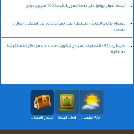
البنك الدولي يوافق على منحة لسوريا بقيمة 100 مليون دولار
مصفاة الزاوية الليبية: السيطرة على تسرّب ناجم عن اصطدام طائرة
مسيرة
«فيتش» تؤكد التصنيف السيادي للكويت عند «-aa» مع نظرة مستقبلية
مستقرة