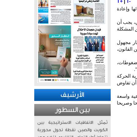
T+
|
T-
ها وإعادة
ي، يجب أن
ق المشكلة
ار مجهول
 القانون،
الضغوطات،
.
ية الحركة
 أن تفاوض
الأرشيف
عية واسعة
حا وصريحا
بين السطور
تُمثّل الاتفاقيات الاستراتيجية بين
الكويت والصين نقطة تحول محورية