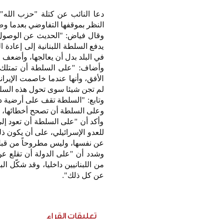
دعا النائب عن كتلة "حزب الله" 
النظر بموقفها التفاوضي بعدما 
وقال فياض: "الحديث عن الوصول إ
يدفع السلطة اللبنانية إلى إعادة 
في البلد بدل أن يعالجها، وأضعف مو
وأضاف: "على السلطة أن تمتلك 
الأفق، وأنها عندما خاصمت الإير
لم تجن شيئا سوى تحول هذه السلطة
وتابع: "السلطة تقف على أرضية دا
وعلى السلطة أن تصحح أخطائها، وأ
وأكد أن "على السلطة أن تعود إلى
للعدو الإسرائيلي، على أن يكون ذل
عن نفسها، وليس مطروحاً من قبل 
وشدد أن "على الدولة أن تقلع عن
من اللبنانيين داخليا، وقد شكّل 
عن كل ذلك".
تعليقات القراء