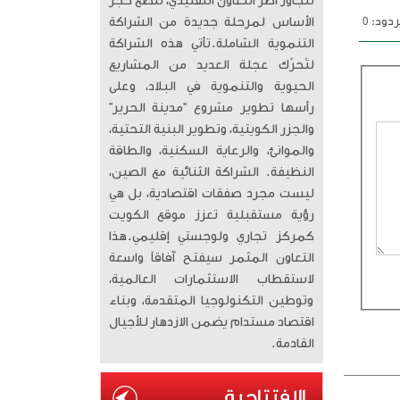
تتجاوز أطر التعاون التقليدي، لتضع حجر
دود: 0
الأساس لمرحلة جديدة من الشراكة
التنموية الشاملة. ​تأتي هذه الشراكة
لتُحرّك عجلة العديد من المشاريع
الحيوية والتنموية في البلاد، وعلى
رأسها تطوير مشروع “مدينة الحرير”
والجزر الكويتية، وتطوير البنية التحتية،
والموانئ، والرعاية السكنية، والطاقة
النظيفة. الشراكة الثنائية مع الصين،
ليست مجرد صفقات اقتصادية، بل هي
رؤية مستقبلية تعزز موقع الكويت
كمركز تجاري ولوجستي إقليمي. ​هذا
التعاون المثمر سيفتح آفاقاً واسعة
لاستقطاب الاستثمارات العالمية،
وتوطين التكنولوجيا المتقدمة، وبناء
اقتصاد مستدام يضمن الازدهار للأجيال
القادمة.