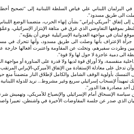
في البرلمان اللبناني علي فياض السلطة اللبنانية إلى "تصحيح أخطائ
وصلت الى طريق مسدود".
لى إتفاق "أمريكي-إيراني" بشأن إنهاء الحرب، متضمنا الوضع اللبنان
النظر بموقفها التفاوضي الذي غرق في متاهة الإبتزاز الإسرائيلي، وعمَّ
قع لبنان في مواجهة العدوانية الإسرائيلية عوض أن يقوِّيه".
جرأة الإعتراف بأنها وصلت الى طريق مسدود، وأنها تتحرك في مس
انيين وطردت سفيرهم، وتخلت عن المقاومة واعتبرت أفعالها خارجة عن
 الى دمية عاجزة لا حول لها ولا قوة".
خلية منقسمة، ولا أوراق قوة لديها ولا قدرة على المناورة أو مواجهة 
ن تدخل على معادلة الإستفادة من الإتفاق الأميركي-الإيراني المرتقب"
 التمسك بأولوية الوقف الشامل والكامل لإطلاق النار متضمناً منع حر
ك تمهيداً لإنسحاب إسرائيلي سريع وغير مشروط... نريد للدولة اللبنانية
أحد مصادرة هذا الدور".
 سياسة الإنسحاق أمام الإسرائيلي والإنصياع للأمريكي، وتهميش شر
البيان الذي صدر عن جلسة المفاوضات الأخيرة في واشنطن، تعبيرا واض