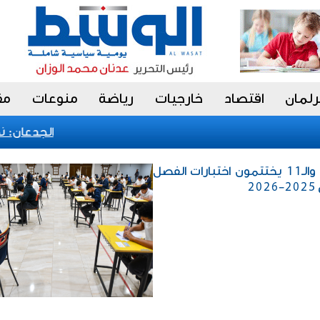
رلمان
اقتصاد
خارجيات
رياضة
منوعات
مق
الجدعان: نظام
محليات / طلبة الصفين الـ10 والـ11 يختتمون اختبارات الفصل
2