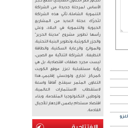
تتجاوز أطر التعاون التقليدي، لتضع حجر
الأساس لمرحلة جديدة من الشراكة
التنموية الشاملة. ​تأتي هذه الشراكة
لتُحرّك عجلة العديد من المشاريع
الحيوية والتنموية في البلاد، وعلى
رأسها تطوير مشروع “مدينة الحرير”
والجزر الكويتية، وتطوير البنية التحتية،
والموانئ، والرعاية السكنية، والطاقة
النظيفة. الشراكة الثنائية مع الصين،
ليست مجرد صفقات اقتصادية، بل هي
رؤية مستقبلية تعزز موقع الكويت
كمركز تجاري ولوجستي إقليمي. ​هذا
التعاون المثمر سيفتح آفاقاً واسعة
لاستقطاب الاستثمارات العالمية،
وتوطين التكنولوجيا المتقدمة، وبناء
اقتصاد مستدام يضمن الازدهار للأجيال
القادمة.
لغزو