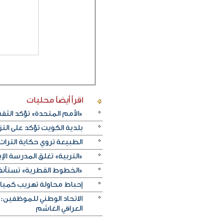
اقرأ أيضاً
محليات
«الأمم المتحدة» تؤكد الثقة ا
بلدية الكويت تؤكد على ال
الطبيعة تروي حكاية التراث.. و«خريف ظفار 2026
«التربية» تغلق المدرسة الإ
«الخطوط القطرية» تستأنف ر
إحباط محاولة تهريب كميات 
الاتحاد الوطني للموظفين:
العراقي الغاشم