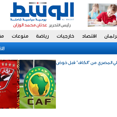
رلمان
اقتصاد
خارجيات
رياضة
منوعات
مق
الاتحا
" للأهلي المصري من "الكاف" قبل خوض