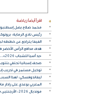
اقرأ أيضاً
رياضة
محمد صلاح يصل إسطنبول ت
رئيس نادي الرماية: بروتو
الفيفا يتراجع عن خططه ل
هدف مدافع الرأس الأخضر في م
«يد آسيا للشباب 2026».. منتخب الكويت يتغلب على الصين تايبيه «30-29» ويحرز المركز الخامس
صحف إسبانيا تحتفي بتتويج «
توخيل مستمر في تدريب إنجلترا
ليفاندوفسكي: لهذا السبب
المغربي بوعدي على رادار 
مونديال 2026: الأرجنتين في مواجهة صعبة أمام إنجلترا لبلوغ النهائي