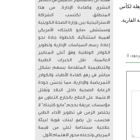
فقط، بل بالاستثمار الحقيقي في العنصر
يقية المؤهلة لكأس
البشري وكفاءة الإدارة. من هذا
المنطلق، تكتسب الشراكة
الاستراتيجية بين وزارة الصحة الكويتية
ومستشفى «مايو كلينك» الأمريكي
أهمية استثنائية، كخطوة جادة نحو
إعادة رسم السياسات الإدارية وتطوير
الكوادر الوطنية وفق أعلى المعايير
دود: 0
العالمية. ​ نقل الخبرات الطبية
والتنظيمية المتقدمة يسهم بشكل
مباشر في رفع كفاءة الأطباء والكوادر
التمريضية والإدارية، مما يُحسّن جودة
الرعاية الصحية داخل البلاد ويُقلل
الاعتماد على العلاج بالخارج. ​التعاون مع
مؤسسات عريقة بحجم “مايو كلينك” لا
يختصر الزمن في تطوير الأداء الطبي
فحسب، بل يضع لبنات قوية لبيئة
علاجية مستدامة تُعلي من قيمة
المريض وتجعله محور الاهتمام الأول.