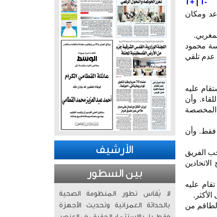
T+
|
T-
وعد ومكان
اسة محمود
 عدم تلقي
ستقام عليه
 اللقاء. وأن
 المخصصة
فقط. وأن
الأرشيف
حب الفريق
الاتحادين
بين السطور
تقام عليه
لا يُقاس تطور المنظومة الصحية
 الطاقم من
بالحداثة العمرانية وتحديث الأجهزة