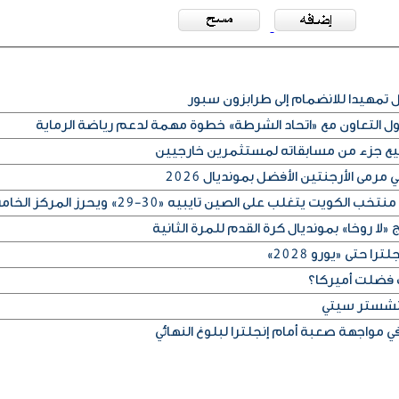
مهيدا للانضمام إلى طرابزون سبور
كول التعاون مع «اتحاد الشرطة» خطوة مهمة لدعم رياضة الرماية
بيع جزء من مسابقاته لمستثمرين خارجيين
رمى الأرجنتين الأفضل بمونديال 2026
لا روخا» بمونديال كرة القدم للمرة الثانية
 حتى «يورو 2028»
 فضلت أميركا؟
مانشستر سيتي