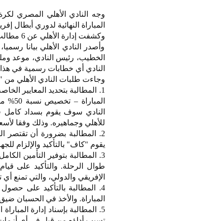
وجه النادي الأهلي المصري لكرة 
المباراة النهائية لدوري أبطال إفريق
وكشفت إدارة الأهلي عن 6 مطالب وجهتها إلى "الكاف" قبل مواجهة نهائي المسابقة القارية أمام الوداد المغربي.
وأصدر النادي الأهلي بيانا رسميا
الخطيب، رئيس النادي، موعد وملع
النادي أي خطابات رسمية في هذا 
وجاءت طلبات النادي الأهلي من "ا
1. المطالبة بتحديد المعايير الخاص
المبار
النادي سوف يقوم بسداد كامل قي
للأهلي وجماهيره. وذلك وفقا لأسعا
2. المطالبة بضرورة أن تقتصر 
يقوم "كاف" بالتأكيد والإلزام للج
3. المطالبة بتوفير التأمين الك
طوال الرحلة. والتأكيد على قيام 
الإفريقي والدولي، والتي تمنع أي ت
4. المطالبة بالتأكيد على حصول
المباراة. والأخذ في الحسبان ضيق الوقت،
5. المطالبة بإسناد إدارة المبارا
تسبب أداؤه من قبل في أي أزمات