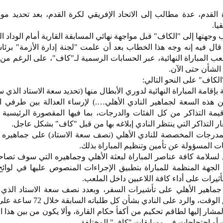
القدم، عدة مطالب إلى الاتحاد الإفريقي لكرة القدم، بعد تحديد م
يا.
، قال فيه إنه وجه هذا الخطاب بعد أن علمت "لجنة إدارة الأزمة" برئ
ب المباراة النهائية، عبر الحسابات الرسمية لـ"كاف"، على الرغم من
الشأن حتى الآن.
لكاف" على النحو التالي:
ة بإقامة المباراة النهائية لدوري الأبطال منها (تحديد سعة الاستاد الذي 
اة – تخصيص نسبة 50% من هذه السعة لجماهير النادي الأهلي….) لإرساء العدالة بين طرفي
مة التذاكر من كل الفئات والدرجات، بما فيها المقصورة الرئيسية
ر التذاكر التي ينتظر النادي إبلاغه بها من قبل "كاف" بشكل عاجل.
المدرجات المخصصة للنادي الأهلي (نصف سعة الاستاد) على جماهيره 
هات المسؤولة عن تأمين وتنظيم المباراة بذلك.
امل لسلامة كافة عناصر المباراة لبعثة الأهلي وجماهيره التي سوف تصا
الجهة المنظمة للمباراة بتطبيق الإجراءات المنصوص عليها في لوائح 
أثيرات على أداء كافة اللاعبين داخل الملعب.
 جماهير الأهلي على تأشيرات السفر، وبعدد نصف سعة الاستاد الذي 
 والرد على النادي بشأن كل طلباته السابقة خلال 72 ساعة على الأكثر.
ة المشار إليها لطاقم تحكيم من أكفأ حكام القارة، وألا يكون من بين هذا
 أو احتجاجات في مسابقات "كاف" المختلفة.