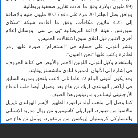
(99 مليون دولار)، وفق ما أفادت تقارير صحفية بريطانية.
ووافق بطل إنجلترا 20 مرة على دفع 80.75 مليون جنيه بالإضافة
إلى 4.25 ملايين مكافآت، وفق ما أفادت شبكة "سكاي
سبورتس"، هيئة الإذاعة البريطانية "بي بي سي" ووسائل إعلام
أخرى الاثنين قبل إغلاق سوق الانتقالات الخميس.
ونشر أنتوني، على حسابه في "إنستغرام"، صورة عليها رمز
لطائرة وكتب عليها "نحن ذاهبون".
واستخدم وكيل أنتوني، اللونين الأحمر والأبيض في كتابة الحروف،
في إشارة إلى الألوان المميزة لنادي مانشستر يونايتد.
وقد يكون أنتوني البالغ 22 عاما ثاني لاعب يلتحق بمدربه السابق
في أياكس الهولندي إريك تن هاغ بعد وصول أيضا قلب الدفاع
الأرجنتيني ليساندرو مارتينيس هذا الصيف.
كما وصل إلى ملعب أولد ترافورد الظهير الأيسر الهولندي تايريل
مالاسيا من فينورد، البرازيلي كاسيميرو من ريال مدريد الإسباني
والدنماركي كريستيان إريكسن من برنتفورد، ويأمل تن هاغ في
بقاء النجم كريستيانو رونالدو رغم رغبة البرتغالي في المغادرة
الى فريق ينافس في دوري أبطال أوروبا.