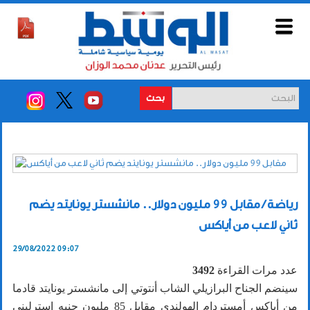
بحث
رياضة / مقابل 99 مليون دولار.. مانشستر يونايتد يضم
ثاني لاعب من أياكس
29/08/2022 09:07
عدد مرات القراءة
3492
سينضم الجناح البرازيلي الشاب أنتوتي إلى مانشستر يونايتد قادما
من أياكس أمستردام الهولندي مقابل 85 مليون جنيه إسترليني