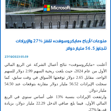
منوعات / أرباح «مايكروسوفت» تقفز %27 والإيرادات
تتجاوز 56.5 مليار دولار
27/10/2023 05:59
أعلنت «مايكروسوفت» نتائج أعمال الشركة عن الربع المالي
الأول من عام ‏‏2024، حيث بلغت ربحية السهم 2.99 دولار للسهم
الواحد، مقابل 2.65 دولار توقعتها ‏الأسواق في وقت سابق، كما
سجلت الإيرادات 56.52 مليار دولار مقارنة بتوقعات ‏عند 54.50
مليار دولار.‏
وارتفعت الإيرادات بنسبة %13 على أساس سنوي في الربع
المالي الأول، فيما بلغ ‏صافي الدخل 22.29 مليار دولار، بزيادة
قدرها %27.‏