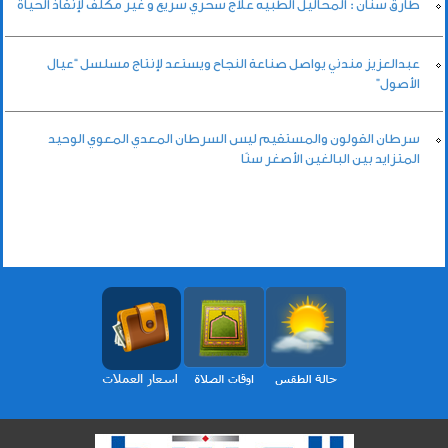
طارق سنان : المحاليل الطبيه علاج سحري سريع و غير مكلف لإنقاذ الحياة
عبدالعزيز مندني يواصل صناعة النجاح ويستعد لإنتاج مسلسل “عيال
الأصول”
سرطان القولون والمستقيم ليس السرطان المعدي المعوي الوحيد
المتزايد بين البالغين الأصغر سنًا