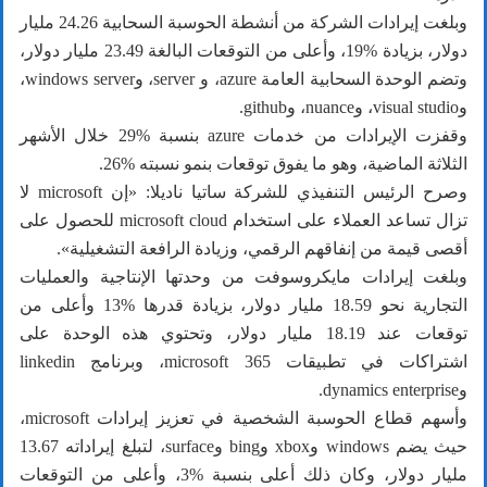
وبلغت إيرادات الشركة من أنشطة الحوسبة السحابية 24.26 مليار
دولار، بزيادة %19، وأعلى من التوقعات البالغة 23.49 مليار دولار،
وتضم الوحدة السحابية ‏العامة ‏azure، و server، وwindows server،
وvisual studio، ‏وnuance، وgithub‏.‏
وقفزت الإيرادات من خدمات ‏azure‏ بنسبة %29 خلال الأشهر
الثلاثة الماضية، وهو ‏ما يفوق توقعات بنمو نسبته %26.‏
وصرح الرئيس التنفيذي للشركة ساتيا ناديلا: «إن ‏microsoft‏ لا
تزال تساعد ‏العملاء على استخدام ‏microsoft cloud‏ للحصول على
أقصى قيمة من إنفاقهم ‏الرقمي، وزيادة الرافعة التشغيلية».‏
وبلغت إيرادات مايكروسوفت من وحدتها الإنتاجية والعمليات
التجارية نحو ‏‏18.59 مليار دولار، بزيادة قدرها %13 وأعلى من
توقعات عند 18.19 مليار ‏دولار، وتحتوي هذه الوحدة على
وdynamics enterprise‏.‏
وأسهم قطاع الحوسبة الشخصية في تعزيز إيرادات ‏microsoft،
حيث يضم ‏windows‏ وxbox‏ وbing‏ وsurface، لتبلغ إيراداته 13.67
مليار دولار، ‏وكان ذلك أعلى بنسبة %3، وأعلى من التوقعات