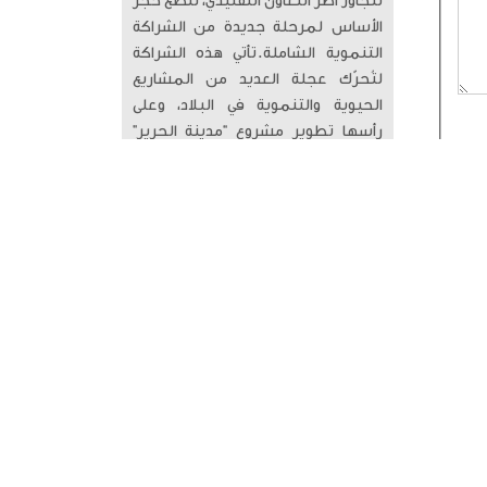
تتجاوز أطر التعاون التقليدي، لتضع حجر
الأساس لمرحلة جديدة من الشراكة
التنموية الشاملة. ​تأتي هذه الشراكة
لتُحرّك عجلة العديد من المشاريع
الحيوية والتنموية في البلاد، وعلى
رأسها تطوير مشروع “مدينة الحرير”
والجزر الكويتية، وتطوير البنية التحتية،
والموانئ، والرعاية السكنية، والطاقة
النظيفة. الشراكة الثنائية مع الصين،
ليست مجرد صفقات اقتصادية، بل هي
رؤية مستقبلية تعزز موقع الكويت
كمركز تجاري ولوجستي إقليمي. ​هذا
التعاون المثمر سيفتح آفاقاً واسعة
لاستقطاب الاستثمارات العالمية،
وتوطين التكنولوجيا المتقدمة، وبناء
اقتصاد مستدام يضمن الازدهار للأجيال
القادمة.