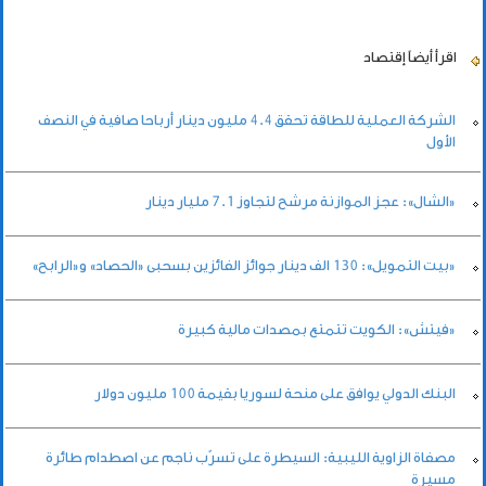
اقرأ أيضاً
إقتصاد
الشركة العملية للطاقة تحقق 4.4 مليون دينار أرباحا صافية في النصف
الأول
«الشال»: عجز الموازنة مرشح لتجاوز 7.1 مليار دينار
«بيت التمويل»: 130 الف دينار جوائز الفائزين بسحبى «الحصاد» و«الرابح»
«فيتش»: الكويت تتمتع بمصدات مالية كبيرة
البنك الدولي يوافق على منحة لسوريا بقيمة 100 مليون دولار
مصفاة الزاوية الليبية: السيطرة على تسرّب ناجم عن اصطدام طائرة
مسيرة