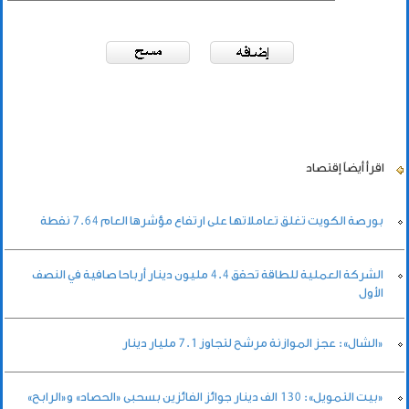
اقرأ أيضاً
إقتصاد
بورصة الكويت تغلق تعاملاتها على ارتفاع مؤشرها العام 7.64 نقطة
الشركة العملية للطاقة تحقق 4.4 مليون دينار أرباحا صافية في النصف
الأول
«الشال»: عجز الموازنة مرشح لتجاوز 7.1 مليار دينار
«بيت التمويل»: 130 الف دينار جوائز الفائزين بسحبى «الحصاد» و«الرابح»