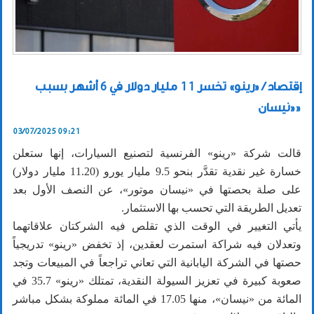
إقتصاد / «رينو» تخسر 11 مليار دولار في 6 أشهر بسبب
«نيسان»
03/07/2025 09:21
قالت شركة «رينو» الفرنسية لتصنيع السيارات، إنها ستعلن
خسارة غير نقدية تقدَّر بنحو 9.5 مليار يورو (11.20 مليار دولار)
على صلة بحصتها في «نيسان موتور»، عن النصف الأول بعد
تعديل الطريقة التي تحسب بها الاستثمار.
يأتي التغيير في الوقت الذي تقلص فيه الشركتان علاقاتهما
وتعدلان فيه شراكة استمرت لعقدين، إذ تخفض «رينو» تدريجياً
حصتها في الشركة اليابانية التي تعاني تراجعاً في المبيعات وتجد
صعوبة كبيرة في تعزيز السيولة النقدية، تمتلك «رينو» 35.7 في
المائة من «نيسان»، منها 17.05 في المائة مملوكة بشكل مباشر