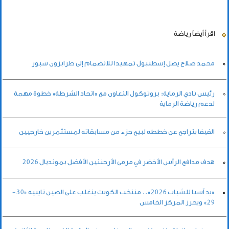
اقرأ أيضاً
رياضة
محمد صلاح يصل إسطنبول تمهيدا للانضمام إلى طرابزون سبور
رئيس نادي الرماية: بروتوكول التعاون مع «اتحاد الشرطة» خطوة مهمة
لدعم رياضة الرماية
الفيفا يتراجع عن خططه لبيع جزء من مسابقاته لمستثمرين خارجيين
هدف مدافع الرأس الأخضر في مرمى الأرجنتين الأفضل بمونديال 2026
«يد آسيا للشباب 2026».. منتخب الكويت يتغلب على الصين تايبيه «30-
29» ويحرز المركز الخامس