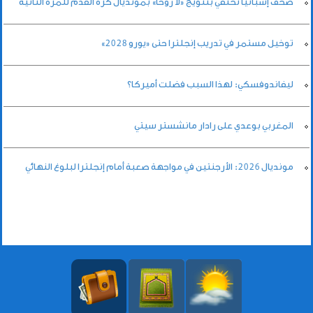
صحف إسبانيا تحتفي بتتويج «لا روخا» بمونديال كرة القدم للمرة الثانية
توخيل مستمر في تدريب إنجلترا حتى «يورو 2028»
ليفاندوفسكي: لهذا السبب فضلت أميركا؟
المغربي بوعدي على رادار مانشستر سيتي
مونديال 2026: الأرجنتين في مواجهة صعبة أمام إنجلترا لبلوغ النهائي