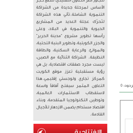
تتجاوز أطر التعاون التقليدي، لتضع حجر
الأساس لمرحلة جديدة من الشراكة
التنموية الشاملة. ​تأتي هذه الشراكة
لتُحرّك عجلة العديد من المشاريع
الحيوية والتنموية في البلاد، وعلى
رأسها تطوير مشروع “مدينة الحرير”
والجزر الكويتية، وتطوير البنية التحتية،
والموانئ، والرعاية السكنية، والطاقة
النظيفة. الشراكة الثنائية مع الصين،
ليست مجرد صفقات اقتصادية، بل هي
رؤية مستقبلية تعزز موقع الكويت
كمركز تجاري ولوجستي إقليمي. ​هذا
دود: 0
التعاون المثمر سيفتح آفاقاً واسعة
لاستقطاب الاستثمارات العالمية،
وتوطين التكنولوجيا المتقدمة، وبناء
اقتصاد مستدام يضمن الازدهار للأجيال
القادمة.