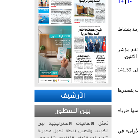
T+
|
T-
مة بنشاط
ة 0.03%، فيما صعد مؤشر السوق الرئيسي بنسبة 0.46%، وارتفع مؤشر
وبلغت قيمة التداولات حتى الساعة 09:15 صباحاً بتوقيت الكويت نحو 11.78 مليون دينار كويتي، توزعت على 141.59
اجعت أربعة قطاعات يتصدرها
الأرشيف
بين السطور
ة 24%، فيما تراجع 31 سهماً على رأسها «ثريا»
تُمثّل الاتفاقيات الاستراتيجية بين
ينما جاء سهم «الأولى» في
الكويت والصين نقطة تحول محورية