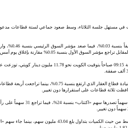
يت في مستهل جلسة الثلاثاء، وسط صعود جماعي لستة قطاعات مدعو
وسجّل المؤشر العام ارتفاعاً طفيفاً بنسب
وسجّلت ستة قطاعات مكاسب بقيادة قطاع العقار الذي ارتفع بنسبة 0.75%، بينما تر
وشهدت الجلسة ارتفاع أسعار 53 سهماً تصدرها سهم «اكتتاب» بنسب
وتصدر سهم «اكتتاب» قائمة الأنشط من حيث الكميات بتداول بلغ 43.04 مليون سهم، ب