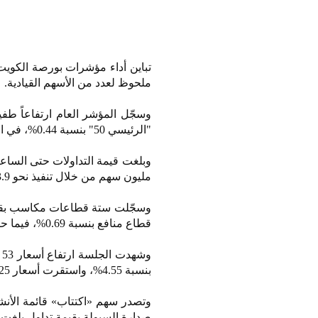
تباين أداء مؤشرات بورصة الكو
ملحوظ لعدد من الأسهم القيادية.
"الرئيسي 50" بنسبة 0.44%، في المقابل تراجع مؤشر السوق الأول بنسبة 0.05% مقارنة بإغلاق يوم أمس الاثنين.
مليون سهم من خلال تنفيذ نحو 3.9 ألف صفقة.
قطاع منافع بنسبة 0.69%، فيما حافظت ثلاثة قطاعات على استقرارها دون تغيير.
بنسبة 4.55%، واستقرت أسعار 25 سهماً دون تغيير.
صدارة السيولة بقيمة تداول بلغت 1.82 مليون دينار.