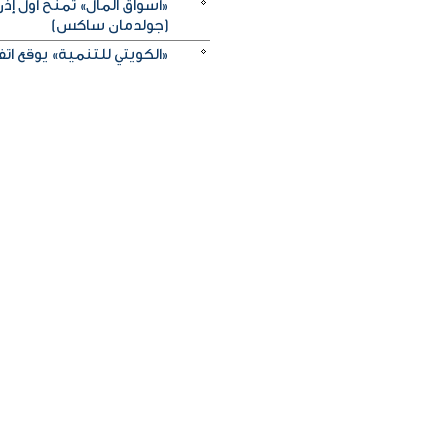
«أسواق المال» تمنح أول 
(جولدمان ساكس)
«الكويتي للتنمية» يوقع اتفاقيتي منحة بـ5 ملايين دولار لدعم الجه