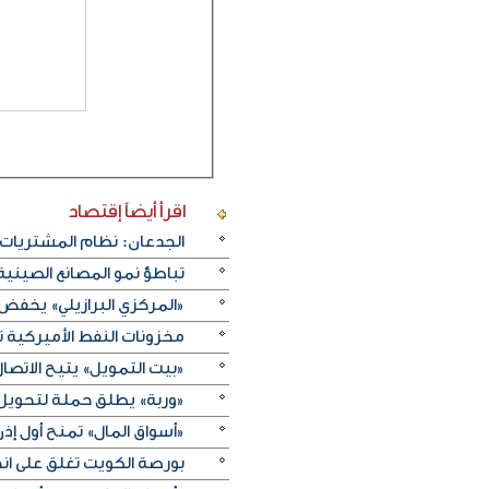
اقرأ أيضاً
إقتصاد
الجدعان: نظام المشتريات 
تباطؤ نمو المصانع الصيني
«المركزي البرازيلي» يخفض الفائدة بـ25 نقطة أسا
مخزونات النفط الأميركية تزيد 2.5 مليون برميل على عكس 
«بيت التمويل» يتيح الاتصال 
«وربة» يطلق حملة لتحويل روا
«أسواق المال» تمنح أول 
بورصة الكويت تغلق على انخفاض 