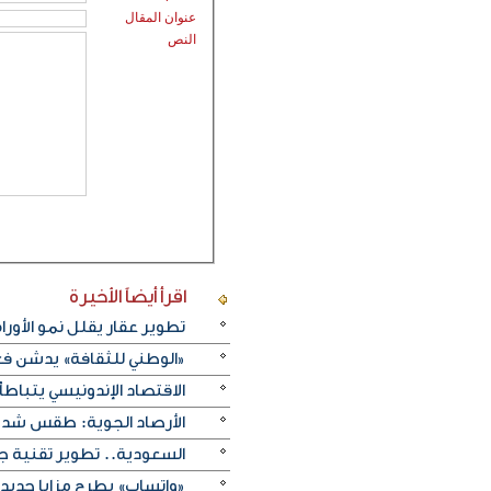
عنوان المقال
النص
اقرأ أيضاً
الأخيرة
تطوير عقار يقلل نمو الأورام
«الوطني للثقافة» يدشن فعا
الاقتصاد الإندونيسي يتباطأ 
الأرصاد الجوية: طقس شديد 
السعودية.. تطوير تقنية ج
«واتساب» يطرح مزايا جديد