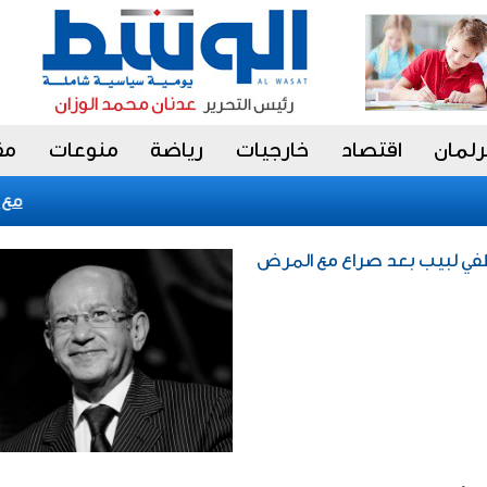
رلمان
اقتصاد
خارجيات
رياضة
منوعات
مق
«فيتش» تؤكد ا
 لطفي لبيب بعد صراع مع المرض