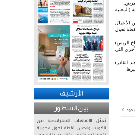
ركته في مسرحية (المغنية
 الأعمال
نقطة تحول
اخ الريس)
أخرى التي
د القادر)
رها.
الأرشيف
بين السطور
دود: 0
تُمثّل الاتفاقيات الاستراتيجية بين
الكويت والصين نقطة تحول محورية