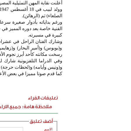
أعلنت نقابة المهن التمثيلية المصرية أمس وف
الصلعاء) ثم (الرهائن).
ورغم بداياته بأدوار صغيرة سرع
الفنية خاصة بعد دوره المميز في 
كبيرة في مسيرته.
وشارك الفنان الراحل في عشرات ا
و(بوبوس) و(أمير البحار) و(زهايم
رسخت مكانته كأحد أبرز نجوم الأد
وفي الدراما التلفزيونية شارك 
و(ونيس وأيامه) و(لحظات حرجة) و(ت
كما قدم صوتا مميزا في بعض الأعم
تعليقات القراء
ملاحظة هامة: جميع الارا
أضف تعليق
الاسم