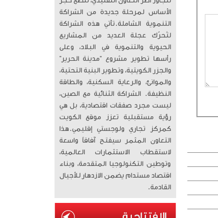
تتجاوز أطر التعاون التقليدي، لتضع حجر
الأساس لمرحلة جديدة من الشراكة
التنموية الشاملة. ​تأتي هذه الشراكة
لتُحرّك عجلة العديد من المشاريع
الحيوية والتنموية في البلاد، وعلى
رأسها تطوير مشروع “مدينة الحرير”
والجزر الكويتية، وتطوير البنية التحتية،
والموانئ، والرعاية السكنية، والطاقة
النظيفة. الشراكة الثنائية مع الصين،
ليست مجرد صفقات اقتصادية، بل هي
رؤية مستقبلية تعزز موقع الكويت
كمركز تجاري ولوجستي إقليمي. ​هذا
التعاون المثمر سيفتح آفاقاً واسعة
لاستقطاب الاستثمارات العالمية،
وتوطين التكنولوجيا المتقدمة، وبناء
اقتصاد مستدام يضمن الازدهار للأجيال
القادمة.