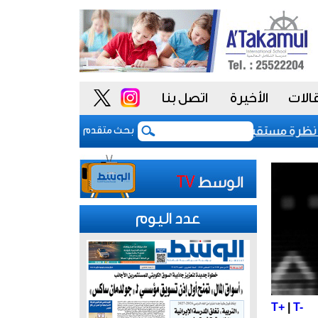
الات
الأخيرة
اتصل بنا
لتصنيف السيادي للكويت عند «-aa» مع نظرة مستقبلية مستقرة
بعد 5 أشهر من الحرب.. بوادر اتفاق "وشيك" لفتح مضيق هرمز
بحث متقدم
عدد اليوم
T+
|
T-