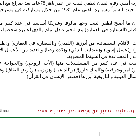
اة الفنان لطفي لبيب عن عمر ناهز 78عاما بعد صراع مع المرض.
وولد لبيب في 18 أغسطس 1947 حيث انه بدأ مشواره الفني عام 1981 من خلال مشا
ان ما أصبح لطفي لبيب وجها مألوفا وشريكا أساسيا في عدد كبير من
فيلم (السفارة في العمارة) مع النجم عادل إمام والذي اعتبره شخصيا 
لأفلام السينمائية من أبرزها (اللمبي) و(السفارة في العمارة) و(طب
ر) و(عسل إسود) و(عندليب الدقي) و(كده رضا) والعديد من الأعمال ال
وار المساعدة في السينما المصرية.
لبيب في عدد كبير من المسلسلات منها (الأب الروحي) و(الخواجة عب
امر وشوقية) و(الملك فاروق) و(الداعية) و(زيزينيا) و(أرض النفاق) وغي
ال الدينية والتاريخية أبرزها (قصص الإنسان في القرآن).
ء والتعليقات تعبر عن وجهة نظر اصحابها فقط.
عدد الر