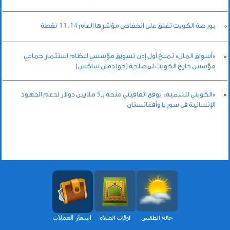
بورصة الكويت تغلق على انخفاض مؤشرها العام 11.14 نقطة
«أسواق المال» تمنح أول إذن تسويق مؤسسي لنظام استثمار جماعي
مؤسس خارج الكويت لمصلحة (جولدمان ساكس)
«الكويتي للتنمية» يوقع اتفاقيتي منحة بـ5 ملايين دولار لدعم الجهود
الإنسانية في سوريا وأفغانستان