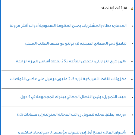
اقرأ أيضاً
إقتصاد
الجدعان: نظام المشتريات يمنح الحكومة السعودية أدوات أكثر مرونة
تباطؤ نمو المصانع الصينية في يوليو مع ضعف الطلب المحلي
«المركزي البرازيلي» يخفض الفائدة بـ25 نقطة أساس للمرة الرابعة
مخزونات النفط الأميركية تزيد 2.5 مليون برميل على عكس التوقعات
«بيت التمويل» يتيح الاتصال المجاني ببنوك المجموعة في 4 دول
«وربة» يطلق حملة لتحويل رواتب العمالة المنزلية إلى حسابات sidi
«أسواق المال» تمنح أول إذن تسويق مؤسسي لـ «جولدمان ساكس»