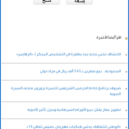
اقرأ أيضاً
الأخيرة
اكتشاف علمي جديد يعد بطفرة في التشخيص المبكر لـ «الزهايمر»
السعودية.. بيع صقرين بـ540 ألف ريال في مزاد دولي
ضيوف برنامج خادم الحرمين الشريفين للعمرة يزورون متحف السيرة
النبوية
تطوير عقار يقلل نمو الأورام السرطانية ويعزز تأثير الأدوية
«الوطني للثقافة» يدشن فعاليات مهرجان «صيفي ثقافي 18»